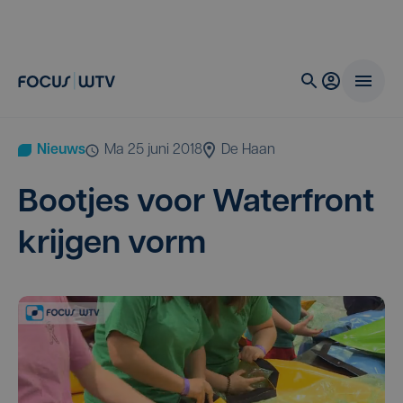
Nieuws
ma 25 juni 2018
De Haan
Boot­jes voor Water­front
krij­gen vorm