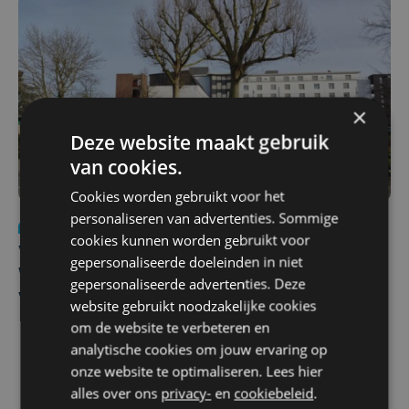
×
Deze website maakt gebruik
van cookies.
Cookies worden gebruikt voor het
personaliseren van advertenties. Sommige
Nieuws
wo 5 augustus | 11:57
cookies kunnen worden gebruikt voor
Vier Oostendse gynaecologen versterken dienst in AZ
gepersonaliseerde doeleinden in niet
West, dat ook een nieuwe voltijdse gynaecoloog
gepersonaliseerde advertenties. Deze
verwelkomt
website gebruikt noodzakelijke cookies
om de website te verbeteren en
analytische cookies om jouw ervaring op
onze website te optimaliseren. Lees hier
alles over ons
privacy-
en
cookiebeleid
.