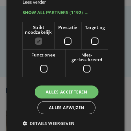
Lees verder
SHOW ALL PARTNERS
(1192) →
Taalfout opgemerkt?
Strikt
Prestatie
Targeting
Heb je een taal- of schrijffout opgemerkt in dit
noodzakelijk
artikel?
Functioneel
Niet-
Laat het ons weten
geclassificeerd
Lees ook
ALLES ACCEPTEREN
ALLES AFWIJZEN
di 4 augustus | 07:48
DETAILS WEERGEVEN
Vlaanderen investeert