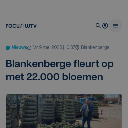
Nieuws
vr 9 mei 2025 | 10:37
Blankenberge
Blan­ken­ber­ge fleurt op
met
22
.
000
bloemen