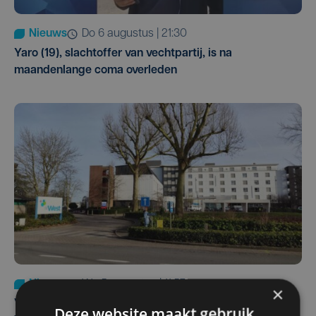
Nieuws
do 6 augustus | 21:30
Yaro (19), slachtoffer van vechtpartij, is na
maandenlange coma overleden
Nieuws
wo 5 augustus | 11:57
×
Vier Oostendse gynaecologen versterken dienst in AZ
Deze website maakt gebruik