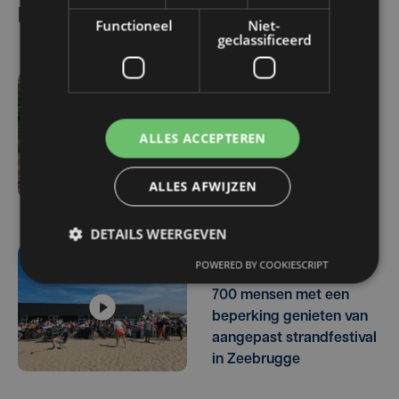
Lees ook
Functioneel
Niet-
geclassificeerd
vr 7 augustus | 16:59
'De Paddenstoel',
ALLES ACCEPTEREN
herkenningspunt voor
veel fietsers, moet wijken
ALLES AFWIJZEN
voor verkaveling
DETAILS WEERGEVEN
POWERED BY COOKIESCRIPT
vr 7 augustus | 16:50
700 mensen met een
beperking genieten van
aangepast strandfestival
in Zeebrugge