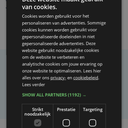
West, dat ook een nieuwe voltijdse gynaecoloog
van cookies.
verwelkomt
Cookies worden gebruikt voor het
personaliseren van advertenties. Sommige
cookies kunnen worden gebruikt voor
gepersonaliseerde doeleinden in niet
gepersonaliseerde advertenties. Deze
website gebruikt noodzakelijke cookies
om de website te verbeteren en
analytische cookies om jouw ervaring op
Taalfout opgemerkt?
onze website te optimaliseren. Lees hier
Heb je een taal- of schrijffout opgemerkt in dit
alles over ons
privacy-
en
cookiebeleid
.
artikel?
Lees verder
SHOW ALL PARTNERS
(1192) →
Laat het ons weten
Strikt
Prestatie
Targeting
noodzakelijk