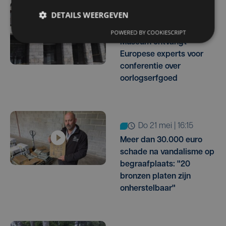
DETAILS WEERGEVEN
wo 10 juni | 10:55
In Flanders Fields
POWERED BY COOKIESCRIPT
Museum ontvangt
Europese experts voor
conferentie over
oorlogserfgoed
do 21 mei | 16:15
Meer dan 30.000 euro
schade na vandalisme op
begraafplaats: "20
bronzen platen zijn
onherstelbaar"