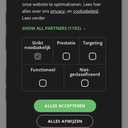
onze website te optimaliseren. Lees hier
alles over ons
privacy-
en
cookiebeleid
.
Lees verder
di 4 augustus | 07:48
Vlaanderen investeert
SHOW ALL PARTNERS
(1192) →
1,13 miljoen euro in
restauratie van Ieperse
Strikt
Prestatie
Targeting
noodzakelijk
oorlogsbegraafplaatsen
Functioneel
Niet-
geclassificeerd
do 18 juni | 14:54
Na vandalisme op
militaire begraafplaats in
Houthulst:
herstellingswerken
ALLES ACCEPTEREN
gestart
ALLES AFWIJZEN