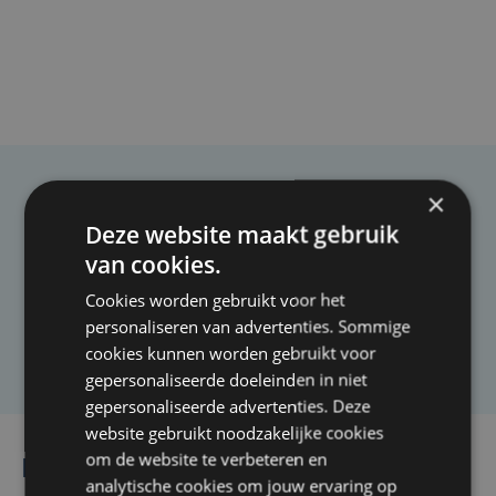
×
Taalfout opgemerkt?
Deze website maakt gebruik
Heb je een taal- of schrijffout opgemerkt in dit
van cookies.
artikel?
Cookies worden gebruikt voor het
personaliseren van advertenties. Sommige
Laat het ons weten
cookies kunnen worden gebruikt voor
gepersonaliseerde doeleinden in niet
gepersonaliseerde advertenties. Deze
website gebruikt noodzakelijke cookies
om de website te verbeteren en
Lees ook
analytische cookies om jouw ervaring op