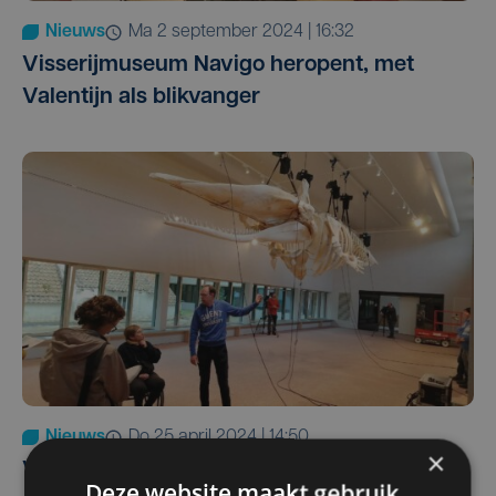
Nieuws
ma 2 september 2024 | 16:32
Visserijmuseum Navigo heropent, met
Valentijn als blikvanger
Nieuws
do 25 april 2024 | 14:50
×
Valentijn is 'thuis': skelet van aangespoelde
Deze website maakt gebruik