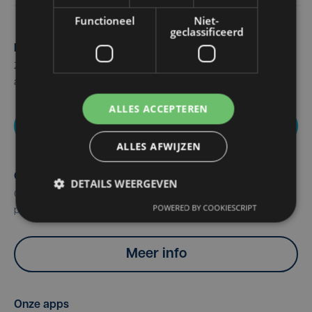
Functioneel
Niet-
geclassificeerd
Maak zelf het nieuws
Zie of hoor je iets dat interessant is voor alle West-Vlamingen,
aarzel dan niet om ons te contacteren.
ALLES ACCEPTEREN
Nieuws melden
ALLES AFWIJZEN
Over ons
DETAILS WEERGEVEN
Ontdek hier alle info over onze geschiedenis, redactie,
POWERED BY COOKIESCRIPT
programma's en mogelijkheden om te adverteren.
Meer info
Onze apps