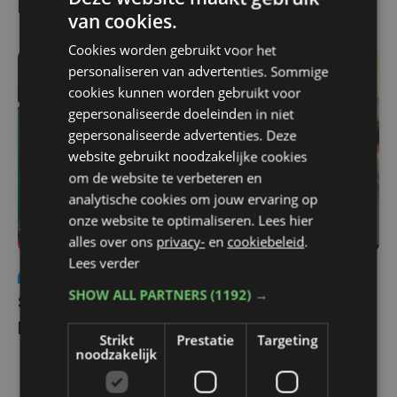
potvis blikvanger in Visserijmuseum
van cookies.
Cookies worden gebruikt voor het
personaliseren van advertenties. Sommige
cookies kunnen worden gebruikt voor
gepersonaliseerde doeleinden in niet
gepersonaliseerde advertenties. Deze
website gebruikt noodzakelijke cookies
om de website te verbeteren en
analytische cookies om jouw ervaring op
onze website te optimaliseren. Lees hier
alles over ons
privacy-
en
cookiebeleid
.
Lees verder
Nieuws
do 9 juni 2022
SHOW ALL PARTNERS
(1192) →
Skelet van potvis Valentijn wordt bot per
bot in elkaar gezet
Strikt
Prestatie
Targeting
noodzakelijk