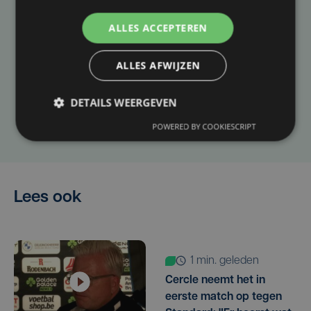
ALLES ACCEPTEREN
Taalfout opgemerkt?
Heb je een taal- of schrijffout opgemerkt in dit
ALLES AFWIJZEN
artikel?
DETAILS WEERGEVEN
Laat het ons weten
POWERED BY COOKIESCRIPT
Lees ook
1 min. geleden
Cercle neemt het in
eerste match op tegen