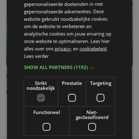
gepersonaliseerde doeleinden in niet
gepersonaliseerde advertenties. Deze
website gebruikt noodzakelijke cookies
om de website te verbeteren en
analytische cookies om jouw ervaring op
onze website te optimaliseren. Lees hier
alles over ons
privacy-
en
cookiebeleid
.
Lees verder
SHOW ALL PARTNERS
(1192) →
Nieuws
do 6 augustus | 21:30
Strikt
Prestatie
Targeting
Yaro (19), slachtoffer van vechtpartij, is na
noodzakelijk
maandenlange coma overleden
Functioneel
Niet-
geclassificeerd