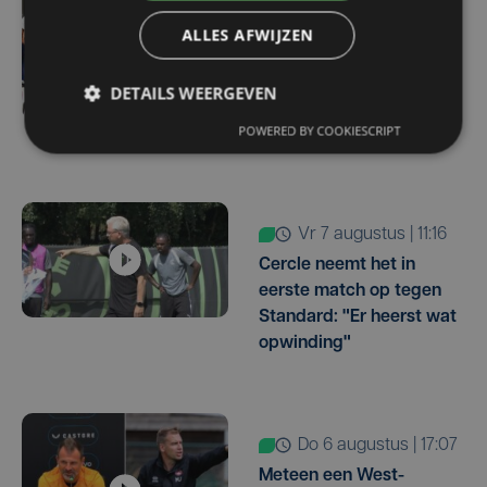
West-Vlamingen Victor
ALLES AFWIJZEN
Vaneeckhoutte en Milan
Donie zetten stap naar
DETAILS WEERGEVEN
profpeloton bij Lotto-
POWERED BY COOKIESCRIPT
Intermarché
vr 7 augustus | 11:16
Cercle neemt het in
eerste match op tegen
Standard: "Er heerst wat
opwinding"
do 6 augustus | 17:07
Meteen een West-