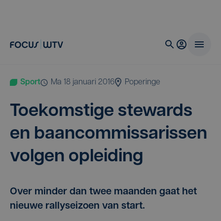
Sport
ma 18 januari 2016
Poperinge
Toe­kom­sti­ge ste­wards
en baan­com­mis­sa­ris­sen
vol­gen opleiding
Over minder dan twee maanden gaat het
nieuwe rallyseizoen van start.