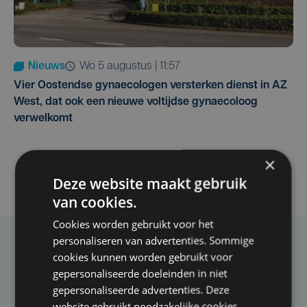
Nieuws
wo 5 augustus | 11:57
Vier Oostendse gynaecologen versterken dienst in AZ
West, dat ook een nieuwe voltijdse gynaecoloog
verwelkomt
×
Deze website maakt gebruik
van cookies.
Cookies worden gebruikt voor het
personaliseren van advertenties. Sommige
Taalfout opgemerkt?
cookies kunnen worden gebruikt voor
gepersonaliseerde doeleinden in niet
Heb je een taal- of schrijffout opgemerkt in dit
gepersonaliseerde advertenties. Deze
artikel?
website gebruikt noodzakelijke cookies