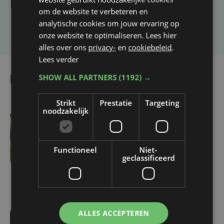
om de website te verbeteren en
Laat het ons weten
analytische cookies om jouw ervaring op
onze website te optimaliseren. Lees hier
alles over ons
privacy-
en
cookiebeleid
.
Lees verder
SHOW ALL PARTNERS
(1192) →
Lees ook
Strikt
Prestatie
Targeting
noodzakelijk
vr 7 augustus | 16:12
Zulte Waregem start
Functioneel
Niet-
tegen Racing Genk:
geclassificeerd
"Waarom zou ik onze
ambitie beperken?"
ALLES ACCEPTEREN
vr 7 augustus | 16:10