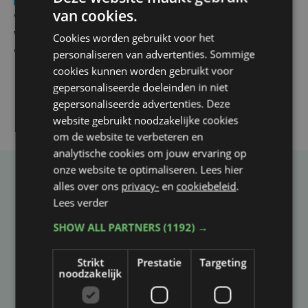
Nieuws
wo 5 augustus | 11:57
van cookies.
Vier Oostendse gynaecologen versterken dienst in AZ
Cookies worden gebruikt voor het
West, dat ook een nieuwe voltijdse gynaecoloog
personaliseren van advertenties. Sommige
verwelkomt
cookies kunnen worden gebruikt voor
gepersonaliseerde doeleinden in niet
gepersonaliseerde advertenties. Deze
website gebruikt noodzakelijke cookies
om de website te verbeteren en
analytische cookies om jouw ervaring op
onze website te optimaliseren. Lees hier
alles over ons
privacy-
en
cookiebeleid
.
Taalfout opgemerkt?
Lees verder
Heb je een taal- of schrijffout opgemerkt in dit
SHOW ALL PARTNERS
(1192) →
artikel?
Strikt
Prestatie
Targeting
noodzakelijk
Laat het ons weten