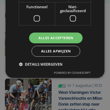
Functioneel
Niet-
geclassificeerd
Lees ook
ALLES ACCEPTEREN
vr 7 augustus | 16:12
Zulte Waregem start
ALLES AFWIJZEN
tegen Racing Genk:
"Waarom zou ik onze
ambitie beperken?"
DETAILS WEERGEVEN
POWERED BY COOKIESCRIPT
vr 7 augustus | 16:10
West-Vlamingen Victor
Vaneeckhoutte en Milan
Donie zetten stap naar