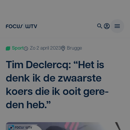
Sport
zo 2 april 2023
Brugge
Tim Dec­ler­cq:
“
Het is
denk ik de zwaar­ste
koers die ik ooit gere­
den heb.”