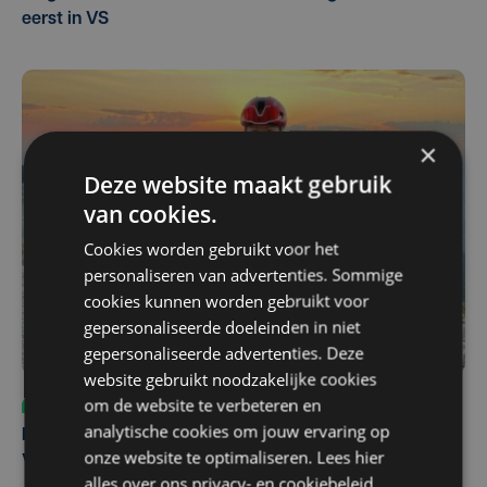
eerst in VS
×
Deze website maakt gebruik
van cookies.
Cookies worden gebruikt voor het
personaliseren van advertenties. Sommige
cookies kunnen worden gebruikt voor
gepersonaliseerde doeleinden in niet
gepersonaliseerde advertenties. Deze
website gebruikt noodzakelijke cookies
om de website te verbeteren en
Sport
do 6 augustus | 10:49
analytische cookies om jouw ervaring op
Margot Vanpachtenbeke beklimt zeven keer de Mont
onze website te optimaliseren. Lees hier
Ventoux
alles over ons
privacy-
en
cookiebeleid
.