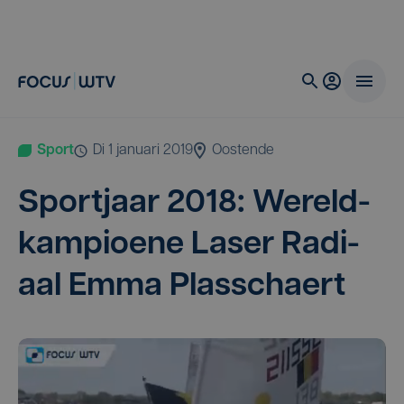
Sport
di 1 januari 2019
Oostende
Sport­jaar
2018
: Wereld­
kam­pi­oe­ne Laser Radi­
aal Emma Plasschaert