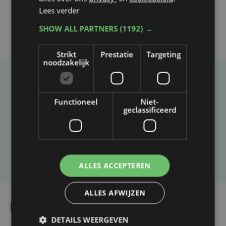
Lees verder
SHOW ALL PARTNERS
(1192) →
Strikt
Prestatie
Targeting
noodzakelijk
Taalfout opgemerkt?
Functioneel
Niet-
Heb je een taal- of schrijffout opgemerkt in dit
geclassificeerd
artikel?
Laat het ons weten
ALLES ACCEPTEREN
ALLES AFWIJZEN
Lees ook
DETAILS WEERGEVEN