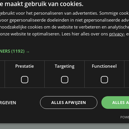
e maakt gebruik van cookies.
ebruikt voor het personaliseren van advertenties. Sommige coo
oor gepersonaliseerde doeleinden in niet gepersonaliseerde adv
 noodzakelijke cookies om de website te verbeteren en analytisc
onze website te optimaliseren. Lees hier alles over ons
privacy-
e
TNERS
(1192) →
Prestatie
Targeting
Functioneel
Taalfout opgemerkt?
Heb je een taal- of schrijffout opgemerkt in dit artikel?
ERGEVEN
ALLES AFWIJZEN
ALLES 
Laat het ons weten
POWE