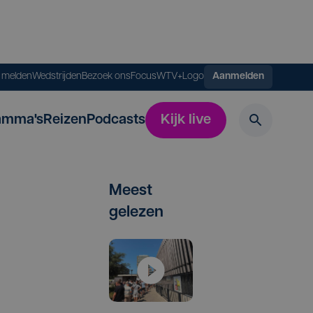
s melden
Wedstrijden
Bezoek ons
FocusWTV+
Logo
Aanmelden
amma's
Reizen
Podcasts
Kijk live
Meest
gelezen