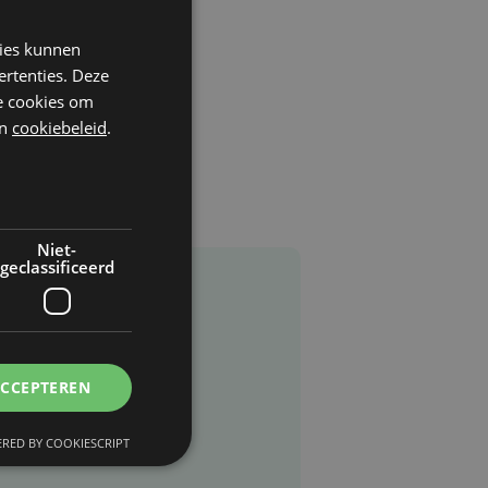
kies kunnen
ertenties. Deze
he cookies om
n
cookiebeleid
.
Niet-
geclassificeerd
ACCEPTEREN
RED BY COOKIESCRIPT