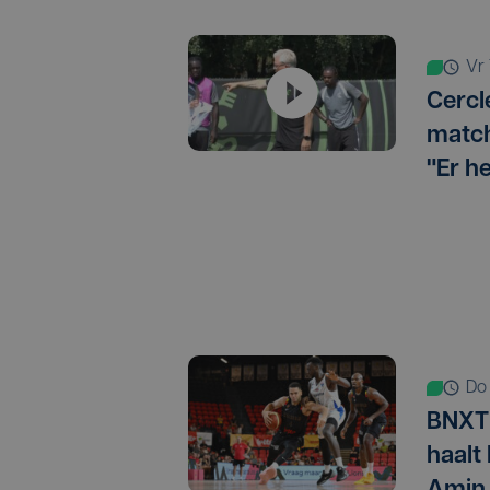
v
Cercl
match
"Er h
d
BNXT 
haalt