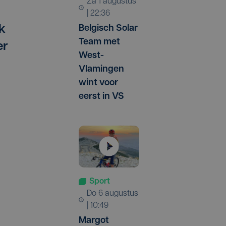
za 1 augustus
| 22:36
Belgisch Solar
k
Team met
er
West-
Vlamingen
wint voor
eerst in VS
Sport
do 6 augustus
| 10:49
Margot