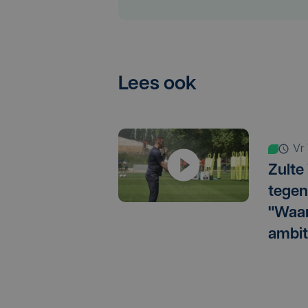
Lees ook
v
Zulte
tegen
"Waar
ambit