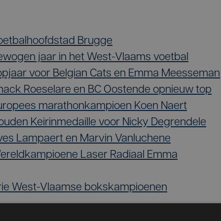
Voetbalhoofdstad Brugge
Bewogen jaar in het West-Vlaams voetbal
 Topjaar voor Belgian Cats en Emma Meesseman
Knack Roeselare en BC Oostende opnieuw top
 Europees marathonkampioen Koen Naert
Gouden Keirinmedaille voor Nicky Degrendele
Yves Lampaert en Marvin Vanluchene
 Wereldkampioene Laser Radiaal Emma
 Drie West-Vlaamse bokskampioenen