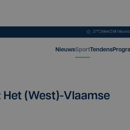
27°C
Weer
Zelf nieuw
Nieuws
Sport
Tendens
Progr
: Het (West)-Vlaamse