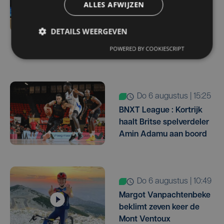
Vlaamse derby:
ALLES AFWIJZEN
kampioen Club Brugge
ontvangt promovendus
DETAILS WEERGEVEN
KV Kortrijk op
POWERED BY COOKIESCRIPT
openingsspeeldag
do 6 augustus | 15:25
BNXT League : Kortrijk
haalt Britse spelverdeler
Amin Adamu aan boord
do 6 augustus | 10:49
Margot Vanpachtenbeke
beklimt zeven keer de
Mont Ventoux