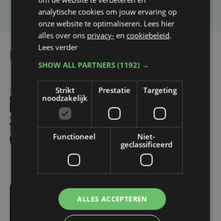
analytische cookies om jouw ervaring op
onze website te optimaliseren. Lees hier
alles over ons
privacy-
en
cookiebeleid
.
Lees verder
Lees ook
SHOW ALL PARTNERS
(1192) →
Strikt
Prestatie
Targeting
noodzakelijk
-237 sec. geleden
Cercle neemt het in
eerste match op tegen
Functioneel
Niet-
Standard: "Er heerst wat
geclassificeerd
opwinding"
do 6 augustus | 17:07
ALLES ACCEPTEREN
Meteen een West-