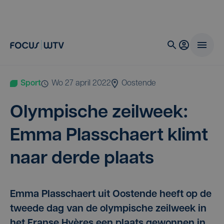
Sport
wo 27 april 2022
Oostende
Olym­pi­sche zeil­week:
Emma Plas­schaert klimt
naar der­de plaats
Emma Plasschaert uit Oostende heeft op de
tweede dag van de olympische zeilweek in
het Franse Hyères een plaats gewonnen in