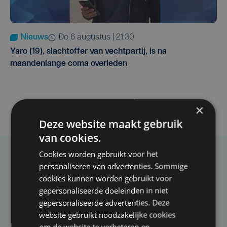
Nieuws
do 6 augustus | 21:30
Yaro (19), slachtoffer van vechtpartij, is na
maandenlange coma overleden
×
Deze website maakt gebruik
van cookies.
Cookies worden gebruikt voor het
Taalfout opgemerkt?
personaliseren van advertenties. Sommige
cookies kunnen worden gebruikt voor
Heb je een taal- of schrijffout opgemerkt in dit
gepersonaliseerde doeleinden in niet
artikel?
gepersonaliseerde advertenties. Deze
website gebruikt noodzakelijke cookies
om de website te verbeteren en
Laat het ons weten