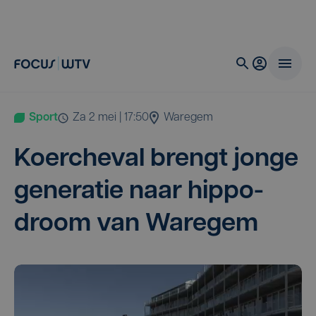
Sport
za 2 mei | 17:50
Waregem
Koer­che­val brengt jon­ge
gene­ra­tie naar hip­po­
droom van Waregem