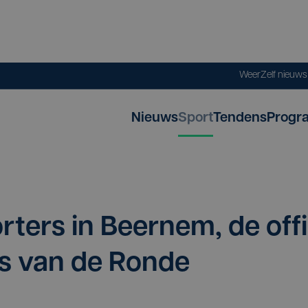
Weer
Zelf nieuw
Nieuws
Sport
Tendens
Progr
m
­ters in Beer­nem, de offi
aats van de Ronde