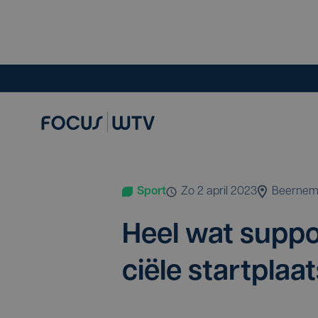
Sport
zo 2 april 2023
Beerne
Heel wat sup­por
ci­ë­le start­pl