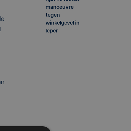
manoeuvre
tegen
de
winkelgevel in
g
Ieper
en