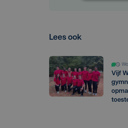
Lees ook
w
Vijf 
gymn
opma
toest