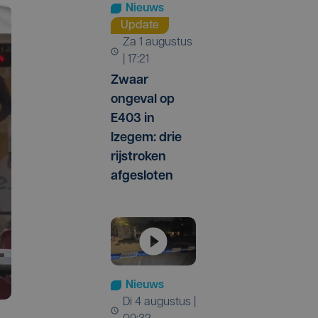
Nieuws
Update
za 1 augustus
| 17:21
Zwaar
ongeval op
E403 in
Izegem: drie
rijstroken
afgesloten
Nieuws
di 4 augustus |