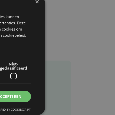
×
kies kunnen
ertenties. Deze
he cookies om
n
cookiebeleid
.
Niet-
geclassificeerd
ACCEPTEREN
RED BY COOKIESCRIPT