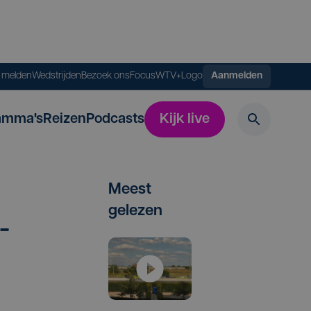
s melden
Wedstrijden
Bezoek ons
FocusWTV+
Logo
Aanmelden
amma's
Reizen
Podcasts
Kijk live
Meest
gelezen
­