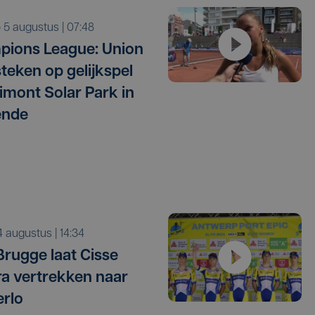
o 5 augustus | 07:48
ions League: Union
 steken op gelijkspel
timont Solar Park in
ende
i 4 augustus | 14:34
Brugge laat Cisse
a vertrekken naar
rlo