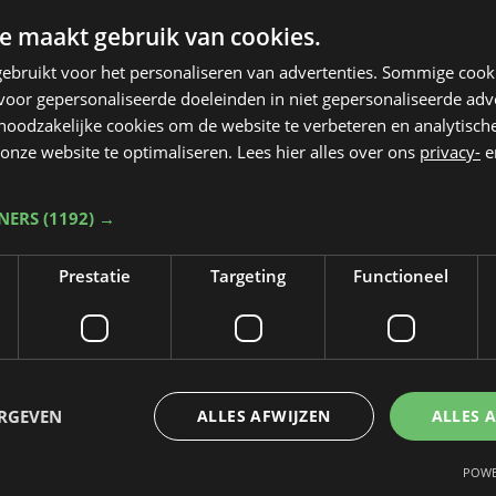
e maakt gebruik van cookies.
ebruikt voor het personaliseren van advertenties. Sommige coo
oor gepersonaliseerde doeleinden in niet gepersonaliseerde adv
 noodzakelijke cookies om de website te verbeteren en analytisc
onze website te optimaliseren. Lees hier alles over ons
privacy-
e
TNERS
(1192) →
Prestatie
Targeting
Functioneel
Taalfout opgemerkt?
Heb je een taal- of schrijffout opgemerkt in dit artikel?
ERGEVEN
ALLES AFWIJZEN
ALLES 
Laat het ons weten
POWE