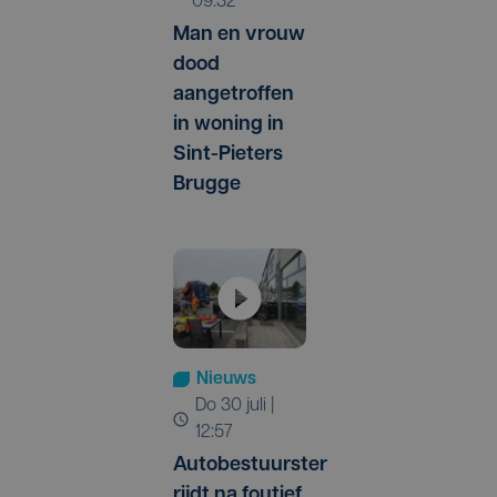
09:32
Man en vrouw
dood
aangetroffen
in woning in
Sint-Pieters
Brugge
Nieuws
do 30 juli |
12:57
Autobestuurster
rijdt na foutief