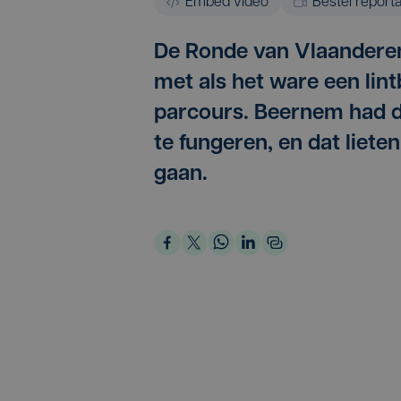
Embed video
Bestel report
De Ronde van Vlaanderen 
met als het ware een lin
parcours. Beernem had dit
te fungeren, en dat liet
gaan.