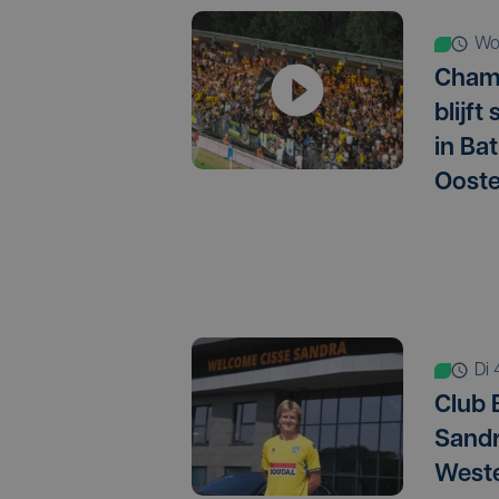
w
Champ
blijft
in Ba
Oost
d
Club 
Sandr
Weste