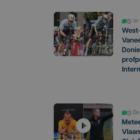
v
West-
Vanee
Donie
profp
Inter
d
Metee
Vlaam