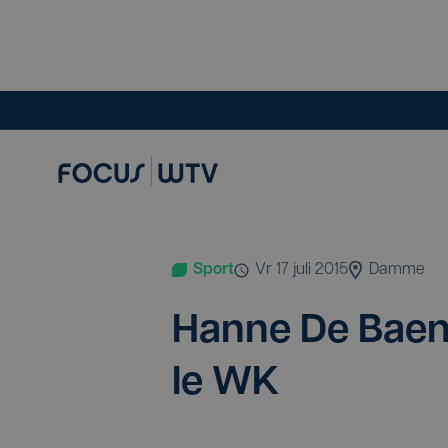
Sport
vr 17 juli 2015
Damme
Han­ne De Bae­n
le
WK