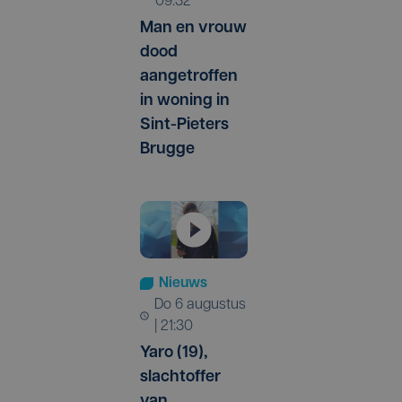
09:32
Man en vrouw
dood
aangetroffen
in woning in
Sint-Pieters
Brugge
Nieuws
do 6 augustus
| 21:30
Yaro (19),
slachtoffer
van