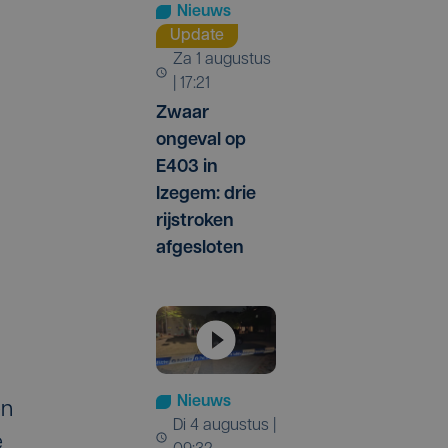
Nieuws
Update
za 1 augustus
| 17:21
Zwaar
ongeval op
E403 in
Izegem: drie
rijstroken
afgesloten
Nieuws
en
di 4 augustus |
e