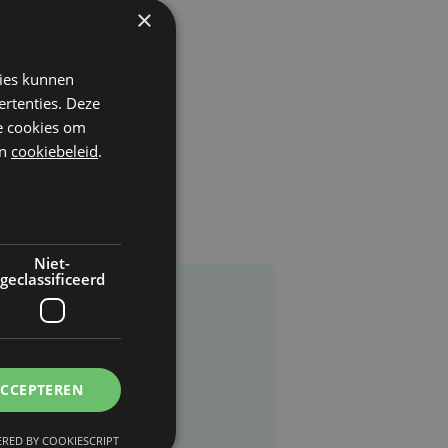
×
kies kunnen
ertenties. Deze
he cookies om
n
cookiebeleid
.
Niet-
geclassificeerd
ACCEPTEREN
RED BY COOKIESCRIPT