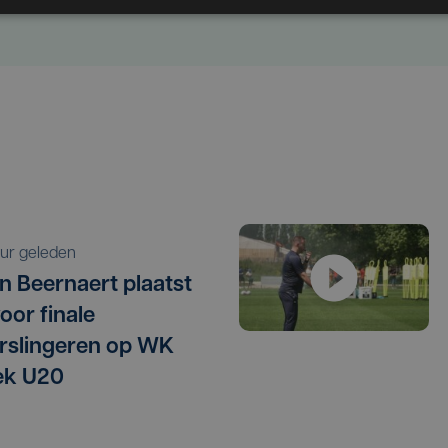
 uur geleden
 Beernaert plaatst
oor finale
slingeren op WK
iek U20