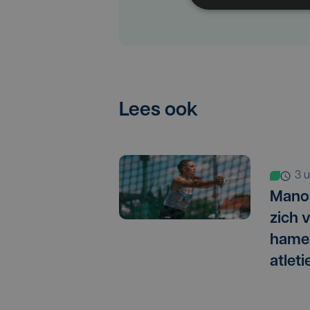
Lees ook
3
Manon
zich v
hamer
atlet