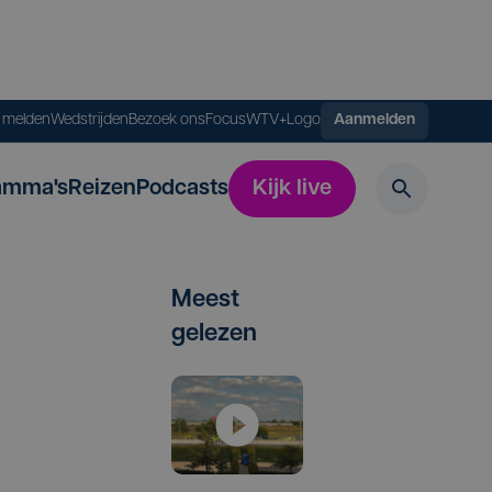
s melden
Wedstrijden
Bezoek ons
FocusWTV+
Logo
Aanmelden
amma's
Reizen
Podcasts
Kijk live
Meest
gelezen