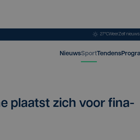
27°C
Weer
Zelf nieuw
Nieuws
Sport
Tendens
Progr
e plaatst zich voor fina­