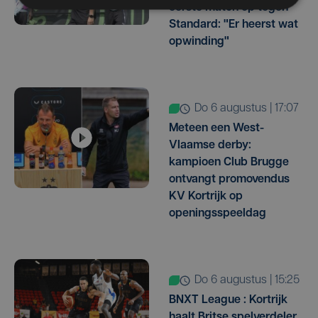
eerste match op tegen
Standard: "Er heerst wat
opwinding"
do 6 augustus | 17:07
Meteen een West-
Vlaamse derby:
kampioen Club Brugge
ontvangt promovendus
KV Kortrijk op
openingsspeeldag
do 6 augustus | 15:25
BNXT League : Kortrijk
haalt Britse spelverdeler