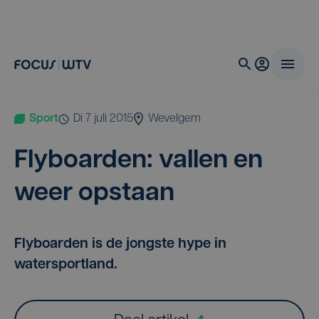
Sport
di 7 juli 2015
Wevelgem
Fly­boar­den: val­len en
weer opstaan
Flyboarden is de jongste hype in
watersportland.