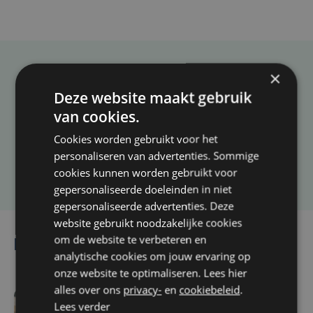
×
Taalfout opgemerkt?
Deze website maakt gebruik
Heb je een taal- of schrijffout opgemerkt in dit
van cookies.
artikel?
Cookies worden gebruikt voor het
personaliseren van advertenties. Sommige
Laat het ons weten
cookies kunnen worden gebruikt voor
gepersonaliseerde doeleinden in niet
gepersonaliseerde advertenties. Deze
website gebruikt noodzakelijke cookies
om de website te verbeteren en
Lees ook
analytische cookies om jouw ervaring op
onze website te optimaliseren. Lees hier
alles over ons
privacy-
en
cookiebeleid
.
Lees verder
vr 7 augustus | 16:12