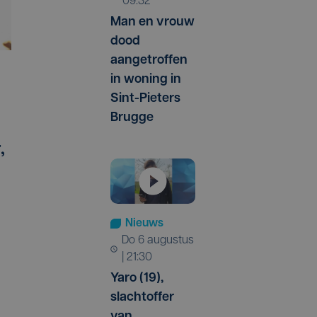
09:32
Man en vrouw
dood
aangetroffen
in woning in
Sint-Pieters
Brugge
,
Nieuws
do 6 augustus
| 21:30
Yaro (19),
slachtoffer
van