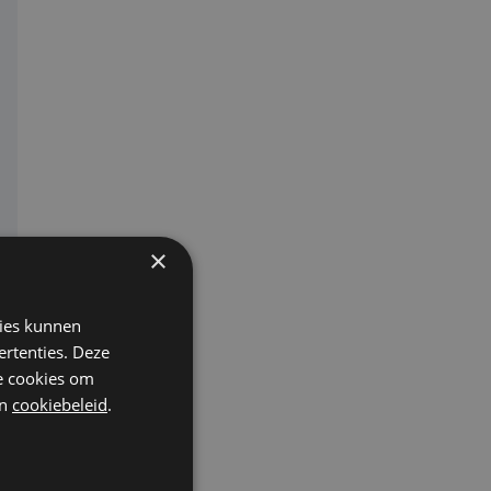
×
kies kunnen
ertenties. Deze
he cookies om
n
cookiebeleid
.