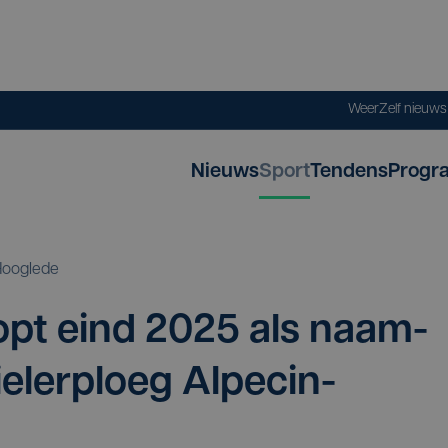
Weer
Zelf nieuw
Nieuws
Sport
Tendens
Progr
Hooglede
opt eind
2025
als naam­
e­ler­ploeg Alpecin-