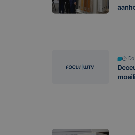
aanho
d
Dece
moeil