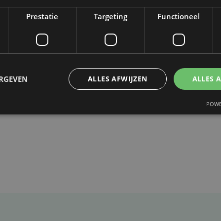
dhooft, de algemeen manager van de twee
Prestatie
Targeting
Functioneel
eëert dit een uitdaging voor ons als team,
hoogte gebracht en we stellen alles in het
ide tweede naampartner aan te trekken."
ERGEVEN
ALLES AFWIJZEN
ALLES 
POWE