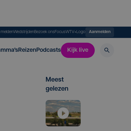
s melden
Wedstrijden
Bezoek ons
FocusWTV+
Logo
Aanmelden
amma's
Reizen
Podcasts
Kijk live
Meest
gelezen