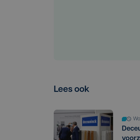
Lees ook
w
Deceu
voorz