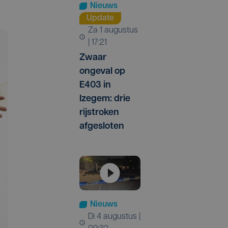
Nieuws
Update
za 1 augustus
| 17:21
Zwaar
ongeval op
E403 in
Izegem: drie
rijstroken
afgesloten
Nieuws
di 4 augustus |