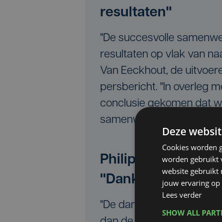
resultaten"
"De succesvolle samenwer
resultaten op vlak van n
Van Eeckhout, de uitvoere
persbericht. "In overleg
conclusie gekomen dat w
samenwerking kunnen blij
Deze websit
Cookies worden g
Philip Roodhooft (
worden gebruikt v
website gebruikt
"Dankbaarheid is gr
jouw ervaring op 
Lees verder
"De dankbaarheid voor he
SHOW ALL PAR
dan de teleurstelling om d