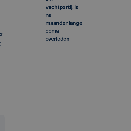
vechtpartij, is
na
maandenlange
coma
or
overleden
e