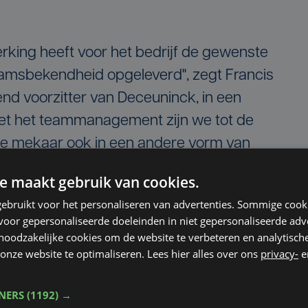
king heeft voor het bedrijf de gewenste
aamsbekendheid opgeleverd", zegt Francis
nd voorzitter van Deceuninck, in een
 met het teammanagement zijn we tot de
e mekaar ook in een andere vorm van
ven versterken."
e maakt gebruik van cookies.
ebruikt voor het personaliseren van advertenties. Sommige coo
Alpecin-Deceuninck):
oor gepersonaliseerde doeleinden in niet gepersonaliseerde adv
 noodzakelijke cookies om de website te verbeteren en analytisc
oter dan teleurstelling"
onze website te optimaliseren. Lees hier alles over ons
privacy-
e
t engagement van hun kant is veel groter
TNERS
(1192) →
e beslissing een stap terug te zetten", zegt