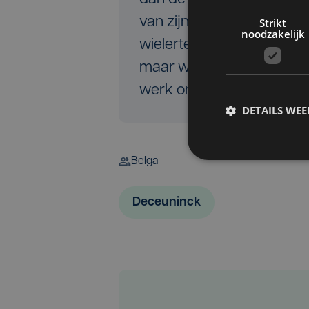
van zijn kant Philip Roo
Strikt
noodzakelijk
wielerteams. "Uiteraard cr
maar we zijn tijdig op de 
werk om opnieuw een sol
DETAILS WE
Belga
Deceuninck