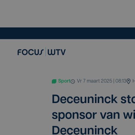
Sport
vr 7 maart 2025 | 08:13
Deceu­nin­ck st
spon­sor van wi
Deceuninck