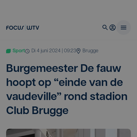
Sport
di 4 juni 2024 | 09:23
Brugge
Bur­ge­mees­ter De fauw
hoopt op
“
ein­de van de
vau­de­vil­le” rond sta­di­on
Club Brugge