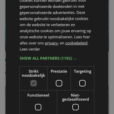
cookies kunnen worden gebruikt voor
gepersonaliseerde doeleinden in niet
gepersonaliseerde advertenties. Deze
website gebruikt noodzakelijke cookies
om de website te verbeteren en
analytische cookies om jouw ervaring op
onze website te optimaliseren. Lees hier
alles over ons
privacy-
en
cookiebeleid
.
Lees verder
SHOW ALL PARTNERS
(1192) →
Nieuws
do 6 augustus | 21:30
Yaro (19), slachtoffer van vechtpartij, is na
Strikt
Prestatie
Targeting
maandenlange coma overleden
noodzakelijk
Functioneel
Niet-
geclassificeerd