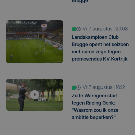
Brugge
vr 7 augustus | 23:08
Landskampioen Club
Brugge opent het seizoen
met ruime zege tegen
promovendus KV Kortrijk
vr 7 augustus | 16:12
Zulte Waregem start
tegen Racing Genk:
"Waarom zou ik onze
ambitie beperken?"