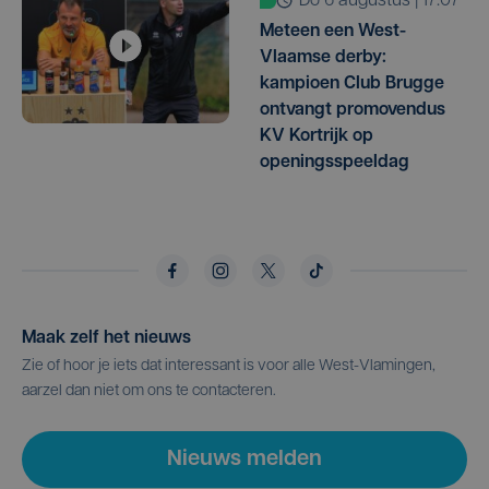
do 6 augustus | 17:07
Meteen een West-
Vlaamse derby:
kampioen Club Brugge
ontvangt promovendus
KV Kortrijk op
openingsspeeldag
Maak zelf het nieuws
Zie of hoor je iets dat interessant is voor alle West-Vlamingen,
aarzel dan niet om ons te contacteren.
Nieuws melden