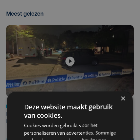
Meest gelezen
×
Deze website maakt gebruik
Nieuws
di 4 augustus | 09:32
van cookies.
Man en vrouw dood aangetroffen in woning in Sint-
Pieters Brugge
Cookies worden gebruikt voor het
personaliseren van advertenties. Sommige