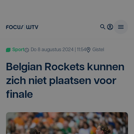
Sport
do 8 augustus 2024 | 11:54
Gistel
Bel­gi­an Roc­kets kun­nen
zich niet plaat­sen voor
finale