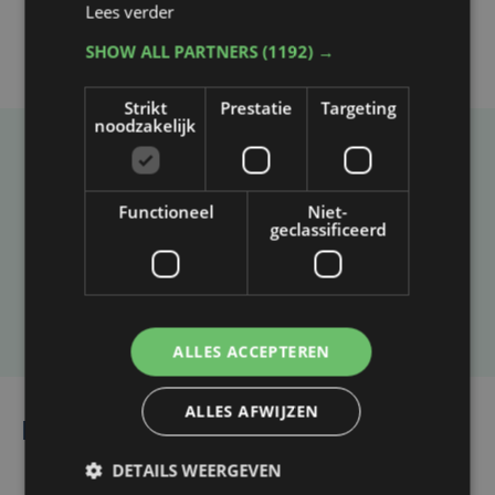
Lees verder
SHOW ALL PARTNERS
(1192) →
Strikt
Prestatie
Targeting
noodzakelijk
Taalfout opgemerkt?
Heb je een taal- of schrijffout opgemerkt in dit
Functioneel
Niet-
geclassificeerd
artikel?
Laat het ons weten
ALLES ACCEPTEREN
ALLES AFWIJZEN
Lees ook
DETAILS WEERGEVEN