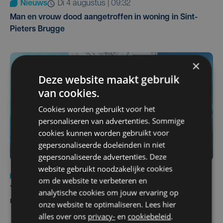
Nieuws
di 4 augustus | 09:32
Man en vrouw dood aangetroffen in woning in Sint-
Pieters Brugge
×
Deze website maakt gebruik
van cookies.
Cookies worden gebruikt voor het
personaliseren van advertenties. Sommige
cookies kunnen worden gebruikt voor
gepersonaliseerde doeleinden in niet
gepersonaliseerde advertenties. Deze
website gebruikt noodzakelijke cookies
Nieuws
do 6 augustus | 21:30
om de website te verbeteren en
Yaro (19), slachtoffer van vechtpartij, is na
analytische cookies om jouw ervaring op
maandenlange coma overleden
onze website te optimaliseren. Lees hier
alles over ons
privacy-
en
cookiebeleid
.