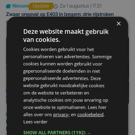
Nieuws
Update
za 1 augustus | 17:21
Zwaar ongeval op E403 in Izegem: drie rijstroken
×
afgesloten
Deze website maakt gebruik
van cookies.
Cookies worden gebruikt voor het
personaliseren van advertenties. Sommige
cookies kunnen worden gebruikt voor
gepersonaliseerde doeleinden in niet
gepersonaliseerde advertenties. Deze
website gebruikt noodzakelijke cookies
om de website te verbeteren en
analytische cookies om jouw ervaring op
onze website te optimaliseren. Lees hier
alles over ons
privacy-
en
cookiebeleid
.
Nieuws
di 4 augustus | 09:32
Lees verder
Man en vrouw dood aangetroffen in woning in Sint-
Pieters Brugge
SHOW ALL PARTNERS
(1192) →