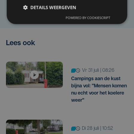
DETAILS WEERGEVEN
Laat het ons weten
POWERED BY COOKIESCRIPT
Lees ook
vr 31 juli | 08:26
Campings aan de kust
bijna vol: "Mensen komen
nu echt voor het koelere
weer"
di 28 juli | 10:52