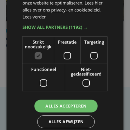
onze website te optimaliseren. Lees hier
alles over ons
privacy-
en
cookiebeleid
.
Lees verder
SHOW ALL PARTNERS
(1192) →
Nieuws
do 30 juli | 12:57
Autobestuurster rijdt na foutief manoeuvre tegen
Strikt
Prestatie
Targeting
winkelgevel in Ieper
noodzakelijk
Functioneel
Niet-
geclassificeerd
Taalfout opgemerkt?
ALLES ACCEPTEREN
Heb je een taal- of schrijffout opgemerkt in dit
artikel?
ALLES AFWIJZEN