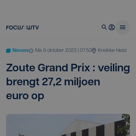
Nieuws
ma 9 oktober 2023 | 07:53
Knokke-Heist
Zou­te Grand Prix : vei­ling
brengt
27
,
2
mil­joen
euro op