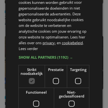
cookies kunnen worden gebruikt voor
gepersonaliseerde doeleinden in niet
Nieuws
Update
za 1 augustus | 17:21
gepersonaliseerde advertenties. Deze
Zwaar ongeval op E403 in Izegem: drie rijstroken
website gebruikt noodzakelijke cookies
afgesloten
om de website te verbeteren en
analytische cookies om jouw ervaring op
onze website te optimaliseren. Lees hier
alles over ons
privacy-
en
cookiebeleid
.
Lees verder
SHOW ALL PARTNERS
(1192) →
Strikt
Prestatie
Targeting
noodzakelijk
Functioneel
Niet-
geclassificeerd
Nieuws
di 4 augustus | 09:32
Man en vrouw dood aangetroffen in woning in Sint-