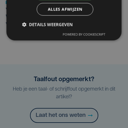
Nieuws
wo 5 augustus | 11:57
ALLES AFWIJZEN
Vier Oostendse gynaecologen versterken dienst in AZ
West, dat ook een nieuwe voltijdse gynaecoloog
verwelkomt
DETAILS WEERGEVEN
POWERED BY COOKIESCRIPT
Taalfout opgemerkt?
Heb je een taal- of schrijffout opgemerkt in dit
artikel?
Laat het ons weten