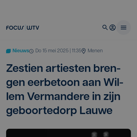
Nieuws
do 15 mei 2025 | 11:35
Menen
Zes­tien arties­ten bren­
gen eer­be­toon aan Wil­
lem Ver­man­de­re in zijn
geboor­te­dorp Lauwe