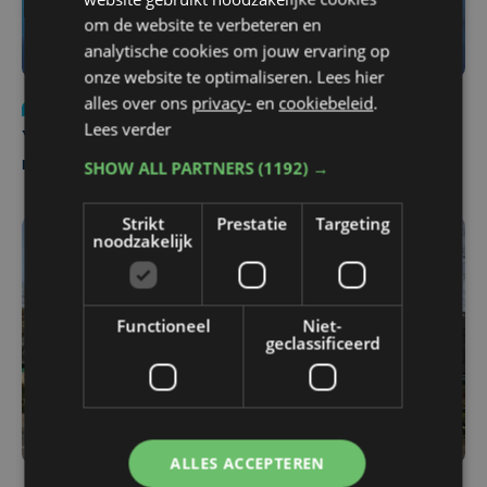
om de website te verbeteren en
analytische cookies om jouw ervaring op
onze website te optimaliseren. Lees hier
alles over ons
privacy-
en
cookiebeleid
.
Nieuws
do 6 augustus | 21:30
Lees verder
Yaro (19), slachtoffer van vechtpartij, is na
maandenlange coma overleden
SHOW ALL PARTNERS
(1192) →
Strikt
Prestatie
Targeting
noodzakelijk
Functioneel
Niet-
geclassificeerd
ALLES ACCEPTEREN