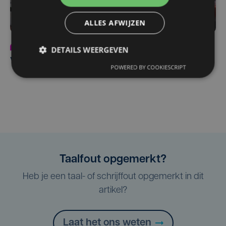
ALLES AFWIJZEN
Partnercontent
vr 27 maart
DETAILS WEERGEVEN
Vaste waarde in transportsector: A&D Trucks
POWERED BY COOKIESCRIPT
Taalfout opgemerkt?
Heb je een taal- of schrijffout opgemerkt in dit
artikel?
Laat het ons weten