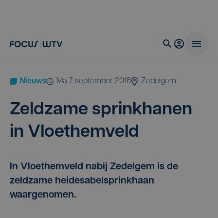
Nieuws
ma 7 september 2015
Zedelgem
Zeld­za­me sprink­ha­nen
in Vloethemveld
In Vloethemveld nabij Zedelgem is de
zeldzame heidesabelsprinkhaan
waargenomen.