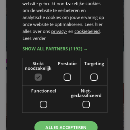
website gebruikt noodzakelijke cookies
om de website te verbeteren en
analytische cookies om jouw ervaring op
onze website te optimaliseren. Lees hier
alles over ons
privacy-
en
cookiebeleid
.
Lees verder
SHOW ALL PARTNERS
(1192) →
Partnercontent
vr 27 maart | 09:53
Strikt
Prestatie
Targeting
noodzakelijk
Canada beleef je met Penta's Reizen
Functioneel
Niet-
geclassificeerd
ALLES ACCEPTEREN