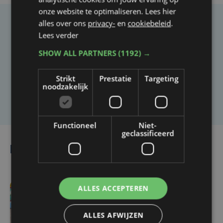
onze website te optimaliseren. Lees hier
alles over ons
privacy-
en
cookiebeleid
.
Taalfout opgemerkt?
Lees verder
Heb je een taal- of schrijffout opgemerkt in dit
SHOW ALL PARTNERS
(1192) →
artikel?
Strikt
Prestatie
Targeting
noodzakelijk
Laat het ons weten
Functioneel
Niet-
geclassificeerd
Lees ook
ALLES ACCEPTEREN
do 30 juli | 16:20
Niels uit Harelbeke
ALLES AFWIJZEN
wandelt 550 kilometer