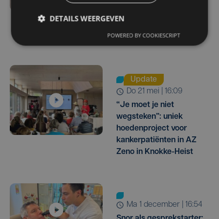
voor ongeneeslijk zieke
DETAILS WEERGEVEN
mama en Kom op Tegen
Kanker
POWERED BY COOKIESCRIPT
Update
do 21 mei | 16:09
“Je moet je niet
wegsteken”: uniek
hoedenproject voor
kankerpatiënten in AZ
Zeno in Knokke-Heist
ma 1 december | 16:54
Snor als gesprekstarter: