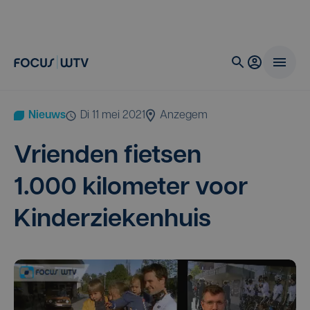
Nieuws
di 11 mei 2021
Anzegem
Vrien­den fiet­sen
1
.
000
kilo­me­ter voor
Kinderziekenhuis