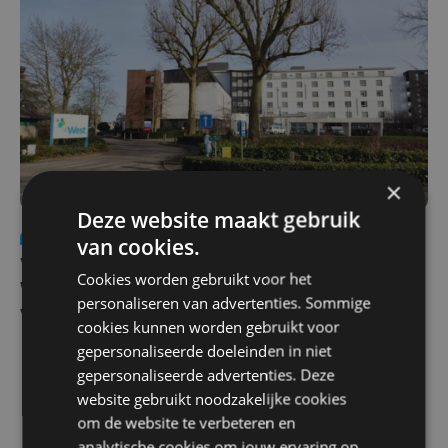
×
Deze website maakt gebruik
Nieuws
wo 5 augustus | 11:57
van cookies.
Vier Oostendse gynaecologen versterken dienst in AZ
Cookies worden gebruikt voor het
West, dat ook een nieuwe voltijdse gynaecoloog
personaliseren van advertenties. Sommige
verwelkomt
cookies kunnen worden gebruikt voor
gepersonaliseerde doeleinden in niet
gepersonaliseerde advertenties. Deze
website gebruikt noodzakelijke cookies
om de website te verbeteren en
analytische cookies om jouw ervaring op