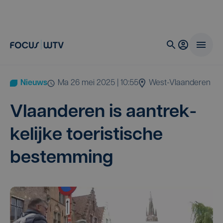
Nieuws
ma 26 mei 2025 | 10:55
West-Vlaanderen
Vlaan­de­ren is aan­trek­
ke­lij­ke toe­ris­ti­sche
bestemming