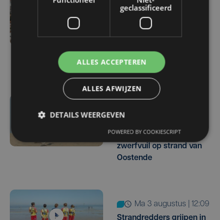
Toeristen vinden de weg
geclassificeerd
naar West-Vlaanderen:
Brugge ontvangt meer
volk dan vorige zomer,
Knokke-Heist breekt
ALLES ACCEPTEREN
record
ALLES AFWIJZEN
di 4 augustus | 11:35
DETAILS WEERGEVEN
Drukte en springtij
POWERED BY COOKIESCRIPT
zorgen voor pak meer
zwerfvuil op strand van
Oostende
ma 3 augustus | 12:09
Strandredders grijpen in