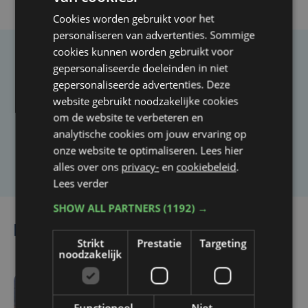
Cookies worden gebruikt voor het
personaliseren van advertenties. Sommige
cookies kunnen worden gebruikt voor
Taalfout opgemerkt?
gepersonaliseerde doeleinden in niet
gepersonaliseerde advertenties. Deze
Heb je een taal- of schrijffout opgemerkt in dit
website gebruikt noodzakelijke cookies
artikel?
om de website te verbeteren en
analytische cookies om jouw ervaring op
onze website te optimaliseren. Lees hier
Laat het ons weten
alles over ons
privacy-
en
cookiebeleid
.
Lees verder
SHOW ALL PARTNERS
(1192) →
Lees ook
Strikt
Prestatie
Targeting
noodzakelijk
do 6 augustus | 14:36
Functioneel
Niet-