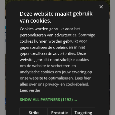
×
Deze website maakt gebruik
van cookies.
Nieuws
Update
za 1 augustus | 17:21
Cookies worden gebruikt voor het
personaliseren van advertenties. Sommige
Zwaar ongeval op E403 in Izegem: drie rijstroken
cookies kunnen worden gebruikt voor
afgesloten
gepersonaliseerde doeleinden in niet
gepersonaliseerde advertenties. Deze
website gebruikt noodzakelijke cookies
om de website te verbeteren en
analytische cookies om jouw ervaring op
onze website te optimaliseren. Lees hier
alles over ons
privacy-
en
cookiebeleid
.
Lees verder
SHOW ALL PARTNERS
(1192) →
Strikt
Prestatie
Targeting