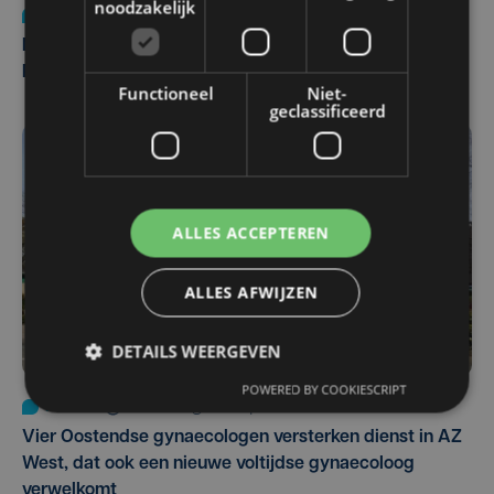
noodzakelijk
Nieuws
di 4 augustus | 09:32
Man en vrouw dood aangetroffen in woning in Sint-
Pieters Brugge
Functioneel
Niet-
geclassificeerd
ALLES ACCEPTEREN
ALLES AFWIJZEN
DETAILS WEERGEVEN
POWERED BY COOKIESCRIPT
Nieuws
wo 5 augustus | 11:57
Vier Oostendse gynaecologen versterken dienst in AZ
West, dat ook een nieuwe voltijdse gynaecoloog
verwelkomt