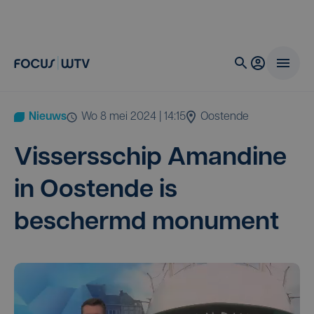
Nieuws
wo 8 mei 2024 | 14:15
Oostende
Vis­sers­schip Aman­di­ne
in Oos­ten­de is
beschermd monument