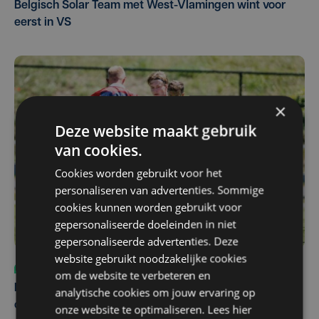
Belgisch Solar Team met West-Vlamingen wint voor
eerst in VS
×
Deze website maakt gebruik
van cookies.
Cookies worden gebruikt voor het
personaliseren van advertenties. Sommige
cookies kunnen worden gebruikt voor
gepersonaliseerde doeleinden in niet
gepersonaliseerde advertenties. Deze
website gebruikt noodzakelijke cookies
Sport
vr 31 juli | 12:46
om de website te verbeteren en
Net voor kraker tegen Essevee: match van KV Kortrijk
analytische cookies om jouw ervaring op
op Anderlecht uitgesteld door Europees voetbal
onze website te optimaliseren. Lees hier