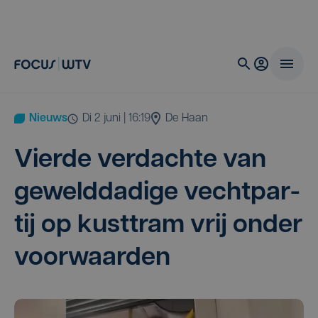
Nieuws
di 2 juni | 16:19
De Haan
Vier­de ver­dach­te van
geweld­da­di­ge vecht­par­
tij op kust­tram vrij onder
voorwaarden