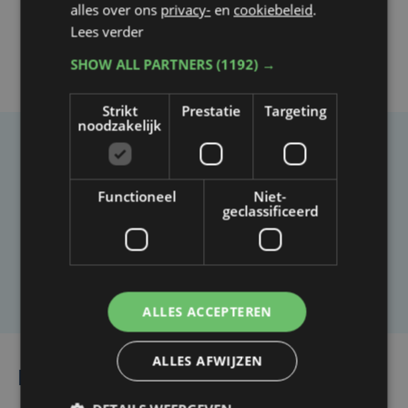
alles over ons
privacy-
en
cookiebeleid
.
Lees verder
SHOW ALL PARTNERS
(1192) →
Strikt
Prestatie
Targeting
noodzakelijk
Taalfout opgemerkt?
Heb je een taal- of schrijffout opgemerkt in dit
Functioneel
Niet-
geclassificeerd
artikel?
Laat het ons weten
ALLES ACCEPTEREN
ALLES AFWIJZEN
Lees ook