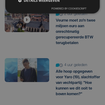
DETAILS WEERGEVEN
POWERED BY COOKIESCRIPT
2 uur geleden
Veurne moet zo'n twee
miljoen euro aan
onrechtmatig
gerecupereerde BTW
terugbetalen
4 uur geleden
Alle hoop opgegeven
voor Yaro (19), slachtoffer
van vechtpartij: "Hoe
kunnen we dit ooit te
boven komen?"