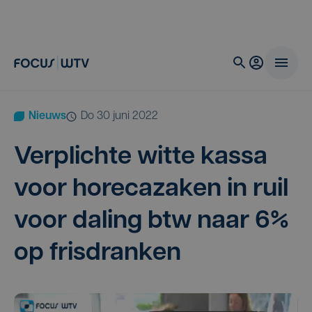
Nieuws
do 30 juni 2022
Ver­plich­te wit­te kas­sa
voor hore­ca­za­ken in ruil
voor daling btw naar
6
%
op frisdranken