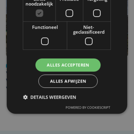
noodzakelijk
Functioneel
Niet-
geclassificeerd
ALLES ACCEPTEREN
Nieuws
wo 5 augustus | 11:57
Vier Oostendse gynaecologen versterken dienst in AZ
ALLES AFWIJZEN
West, dat ook een nieuwe voltijdse gynaecoloog
verwelkomt
DETAILS WEERGEVEN
POWERED BY COOKIESCRIPT