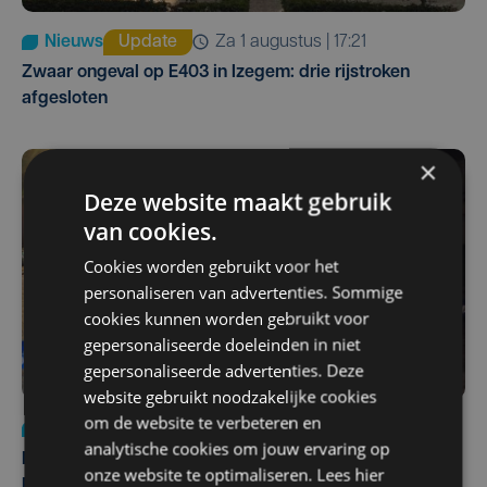
Nieuws
Update
za 1 augustus | 17:21
Zwaar ongeval op E403 in Izegem: drie rijstroken
afgesloten
×
Deze website maakt gebruik
van cookies.
Cookies worden gebruikt voor het
personaliseren van advertenties. Sommige
cookies kunnen worden gebruikt voor
gepersonaliseerde doeleinden in niet
gepersonaliseerde advertenties. Deze
website gebruikt noodzakelijke cookies
om de website te verbeteren en
Nieuws
di 4 augustus | 09:32
analytische cookies om jouw ervaring op
Man en vrouw dood aangetroffen in woning in Sint-
onze website te optimaliseren. Lees hier
Pieters Brugge