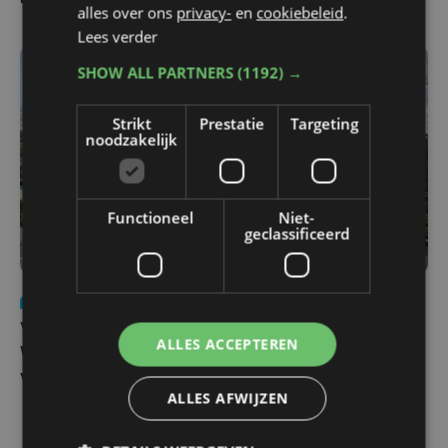
alles over ons
privacy-
en
cookiebeleid
.
Lees verder
SHOW ALL PARTNERS
(1192) →
Strikt
Prestatie
Targeting
noodzakelijk
Functioneel
Niet-
geclassificeerd
Nieuws
wo 5 augustus | 11:57
Vier Oostendse gynaecologen versterken dienst in AZ
ALLES ACCEPTEREN
West, dat ook een nieuwe voltijdse gynaecoloog
verwelkomt
ALLES AFWIJZEN