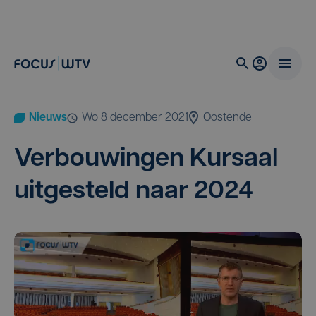
Nieuws
wo 8 december 2021
Oostende
Ver­bou­win­gen Kur­saal
uit­ge­steld naar
2024