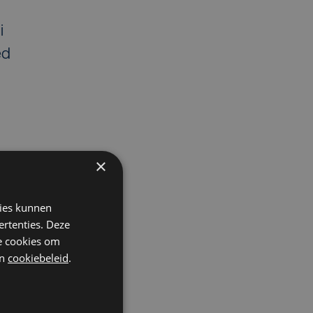
i
ed
×
k
kies kunnen
t
ertenties. Deze
he cookies om
n
cookiebeleid
.