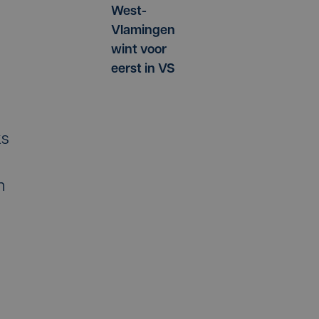
West-
Vlamingen
wint voor
eerst in VS
ks
n