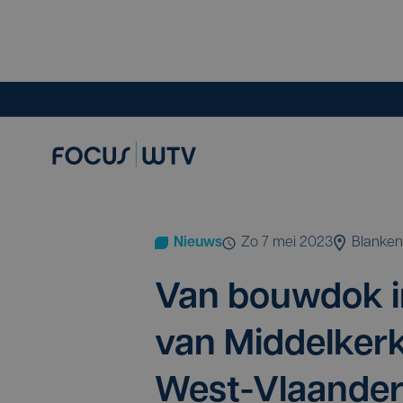
Nieuws
zo 7 mei 2023
Blanke
Van bouw­dok in
van Mid­del­ker
West-Vlaande