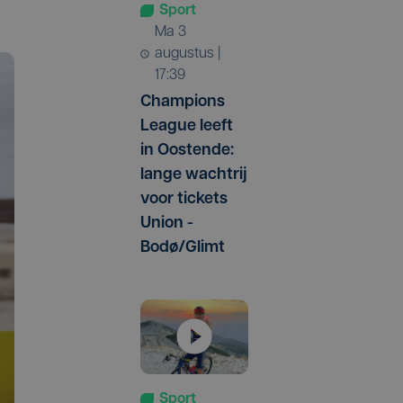
Sport
ma 3
augustus |
17:39
Champions
League leeft
in Oostende:
lange wachtrij
voor tickets
Union -
Bodø/Glimt
Sport