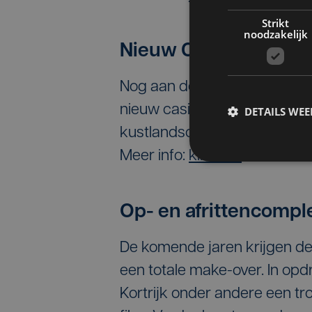
Strikt
noodzakelijk
Nieuw Casino Middel
Nog aan de kust zijn ze in 
nieuw casino. Het nieuwe cas
DETAILS WE
kustlandschap en een belang
Meer info:
klik hier.
Op- en afrittencompl
De komende jaren krijgen de o
een totale make-over. In o
Kortrijk onder andere een t