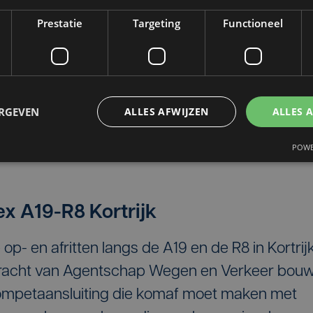
Prestatie
Targeting
Functioneel
kerke
Middelkerke volop bezig aan de bouw van een
ino moet perfect overvloeien in het
ERGEVEN
ALLES AFWIJZEN
ALLES 
rijke blikvanger worden aan de Belgische kust
POWE
ex A19-R8 Kortrijk
p- en afritten langs de A19 en de R8 in Kortrij
pdracht van Agentschap Wegen en Verkeer bouw
rompetaansluiting die komaf moet maken met