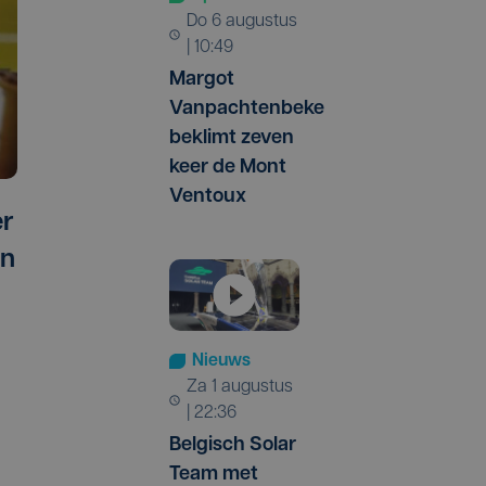
do 6 augustus
| 10:49
Margot
Vanpachtenbeke
beklimt zeven
keer de Mont
Ventoux
er
en
Nieuws
za 1 augustus
| 22:36
Belgisch Solar
Team met