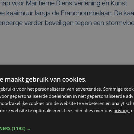
hap voor Maritieme Dienstverlening en Kunst
e kaaimuur langs de Franchommelaan. De kaa
enberge verder beveiligen tegen een stormvlo
e
e maakt gebruik van cookies.
 Oosterweelverbinding in Antwerpen heeft oo
ebruikt voor het personaliseren van advertenties. Sommige coo
ol. In de West-Vlaamse havenstad worden in he
oor gepersonaliseerde doeleinden in niet gepersonaliseerde adv
ten van 160 meter gebouwd. De
 noodzakelijke cookies om de website te verbeteren en analytisc
onze website te optimaliseren. Lees hier alles over ons
privacy-
e
oekomst de linker- en rechteroever in
nden.
TNERS
(1192) →