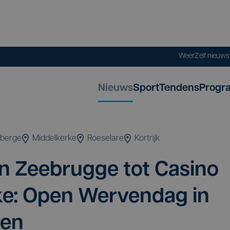
Weer
Zelf nieuw
Nieuws
Sport
Tendens
Progr
nberge
Middelkerke
Roeselare
Kortrijk
 Zee­brug­ge tot Casi­no
­ke: Open Wer­ven­dag in
ren