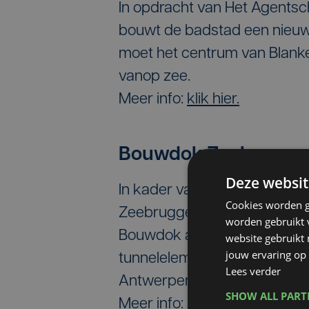
In opdracht van Het Agentsc
bouwt de badstad een nieuw
moet het centrum van Blank
vanop zee.
Meer info:
klik hier.
Bouwdok Zeebrugg
Deze websit
In kader van de bouw van de
Cookies worden g
Zeebrugge een belnagrijke r
worden gebruikt v
Bouwdok acht tunnelelemen
website gebruikt
jouw ervaring op 
tunnelelementen moet in de t
Lees verder
Antwerpen met elkaar verbi
SHOW ALL PAR
Meer info:
klik hier.