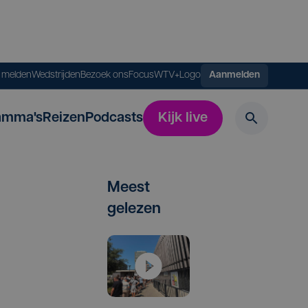
s melden
Wedstrijden
Bezoek ons
FocusWTV+
Logo
Aanmelden
amma's
Reizen
Podcasts
Kijk live
Meest
gelezen