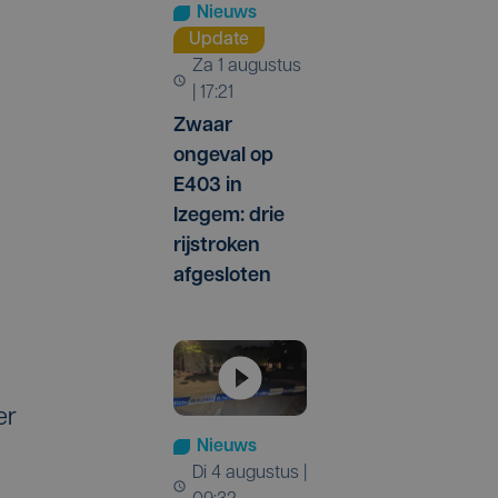
Nieuws
Update
za 1 augustus
| 17:21
Zwaar
ongeval op
E403 in
Izegem: drie
rijstroken
afgesloten
er
Nieuws
di 4 augustus |