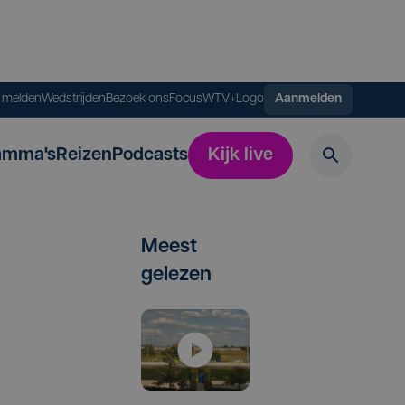
s melden
Wedstrijden
Bezoek ons
FocusWTV+
Logo
Aanmelden
amma's
Reizen
Podcasts
Kijk live
Meest
gelezen