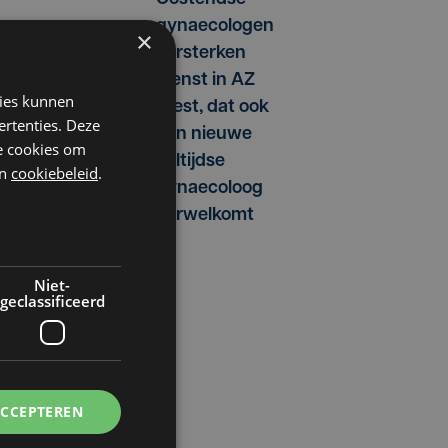
gynaecologen
×
versterken
dienst in AZ
kies kunnen
West, dat ook
ertenties. Deze
een nieuwe
he cookies om
voltijdse
n
cookiebeleid
.
gynaecoloog
verwelkomt
Niet-
geclassificeerd
ACCEPTEREN