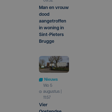
09:32
Man en vrouw
dood
aangetroffen
in woning in
Sint-Pieters
Brugge
Nieuws
wo 5
augustus |
11:57
Vier
Oostendse