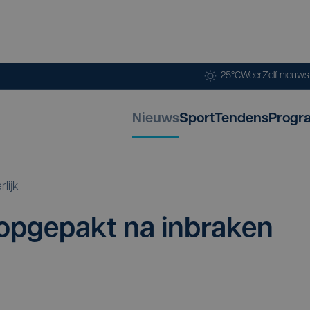
25°C
Weer
Zelf nieuw
Nieuws
Sport
Tendens
Progr
rlijk
pge­pakt na inbra­ken