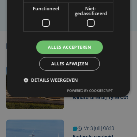
Functioneel
Niet-
Laat het ons weten
geclassificeerd
Lees ook
ALLES ACCEPTEREN
ALLES AFWIJZEN
ma 20 juli | 12:10
DETAILS WEERGEVEN
Minister Brouns moet
POWERED BY COOKIESCRIPT
opnieuw beslissen over
windturbine bij Tyne Cot
vr 3 juli | 08:13