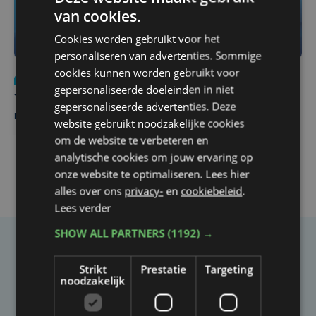
van cookies.
Cookies worden gebruikt voor het
personaliseren van advertenties. Sommige
cookies kunnen worden gebruikt voor
Nieuws
do 6 augustus | 21:30
gepersonaliseerde doeleinden in niet
Yaro (19), slachtoffer van vechtpartij, is na
gepersonaliseerde advertenties. Deze
maandenlange coma overleden
website gebruikt noodzakelijke cookies
om de website te verbeteren en
analytische cookies om jouw ervaring op
onze website te optimaliseren. Lees hier
alles over ons
privacy-
en
cookiebeleid
.
Lees verder
SHOW ALL PARTNERS
(1192) →
Taalfout opgemerkt?
Strikt
Prestatie
Targeting
Heb je een taal- of schrijffout opgemerkt in dit
noodzakelijk
artikel?