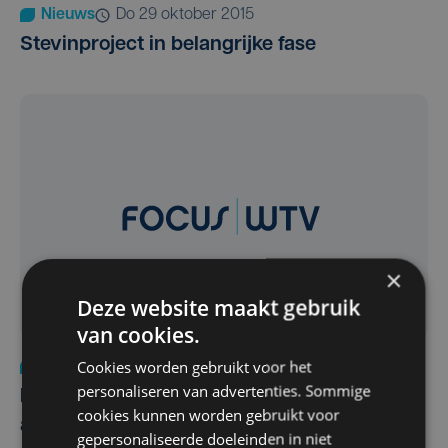
Nieuws
do 29 oktober 2015
Stevinproject in belangrijke fase
×
Deze website maakt gebruik
van cookies.
Cookies worden gebruikt voor het
Economie
do 26 februari 2015
personaliseren van advertenties. Sommige
Netbeheerder Elia stelt Stevin-project voor
cookies kunnen worden gebruikt voor
aan groot publiek
gepersonaliseerde doeleinden in niet