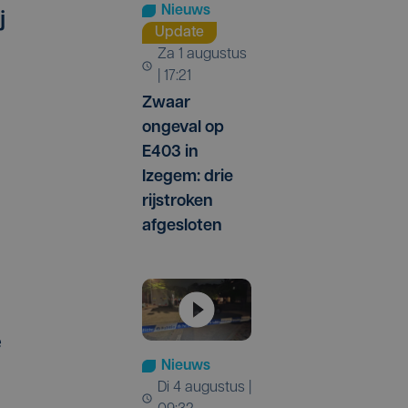
Nieuws
j
Update
za 1 augustus
| 17:21
Zwaar
ongeval op
E403 in
Izegem: drie
rijstroken
afgesloten
e
Nieuws
di 4 augustus |