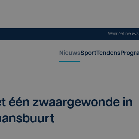
Weer
Zelf nieuw
Nieuws
Sport
Tendens
Progr
et één zwaar­ge­won­de in
tgaansbuurt