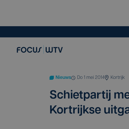
Nieuws
do 1 mei 2014
Kortrijk
Schiet­par­tij m
Kort­rijk­se ui