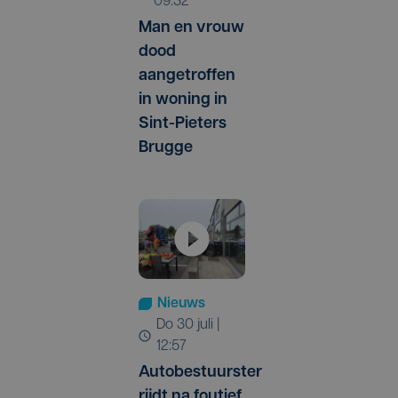
09:32
Man en vrouw
dood
aangetroffen
in woning in
Sint-Pieters
Brugge
Nieuws
do 30 juli |
12:57
Autobestuurster
rijdt na foutief