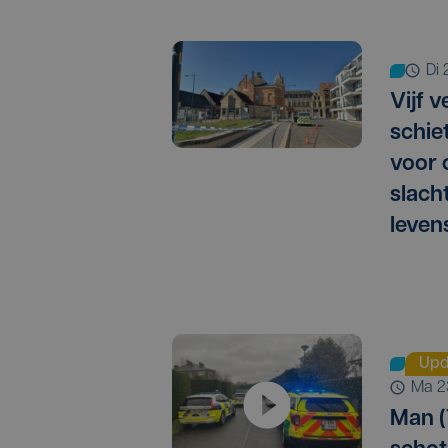
di
Vijf 
schie
voor 
slach
leven
Upd
ma 
Man (