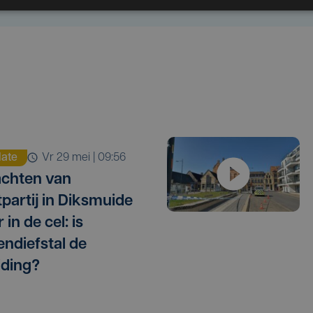
ate
vr 29 mei | 09:56
chten van
tpartij in Diksmuide
 in de cel: is
endiefstal de
iding?