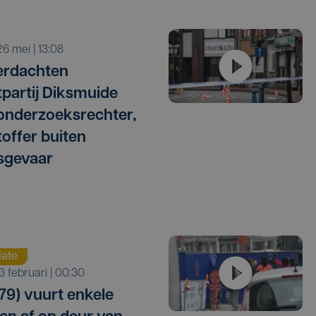
 26 mei | 13:08
verdachten
tpartij Diksmuide
onderzoeksrechter,
toffer buiten
sgevaar
ate
23 februari | 00:30
79) vuurt enkele