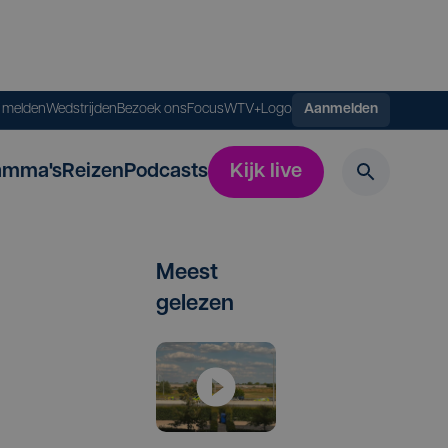
s melden
Wedstrijden
Bezoek ons
FocusWTV+
Logo
Aanmelden
amma's
Reizen
Podcasts
Kijk live
Meest
gelezen