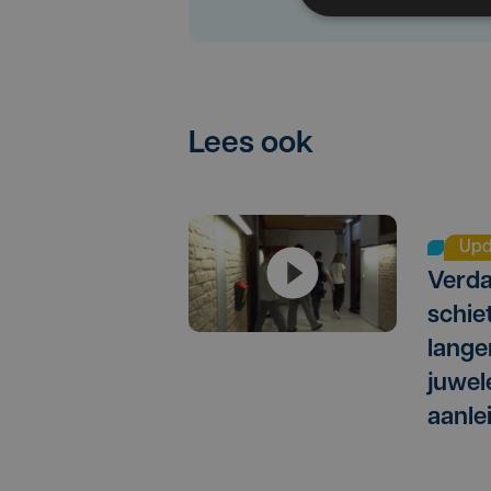
Lees ook
Upd
Verda
schie
langer
juwel
aanle