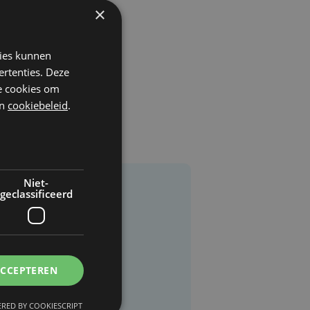
×
kies kunnen
ertenties. Deze
he cookies om
n
cookiebeleid
.
Niet-
geclassificeerd
ACCEPTEREN
RED BY COOKIESCRIPT