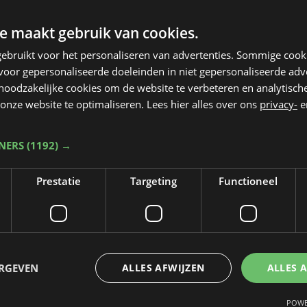
e maakt gebruik van cookies.
ebruikt voor het personaliseren van advertenties. Sommige coo
oor gepersonaliseerde doeleinden in niet gepersonaliseerde adv
 noodzakelijke cookies om de website te verbeteren en analytisc
onze website te optimaliseren. Lees hier alles over ons
privacy-
e
TNERS
(1192) →
Prestatie
Targeting
Functioneel
Taalfout opgemerkt?
Heb je een taal- of schrijffout opgemerkt in dit artikel?
ERGEVEN
ALLES AFWIJZEN
ALLES 
Laat het ons weten
POWE