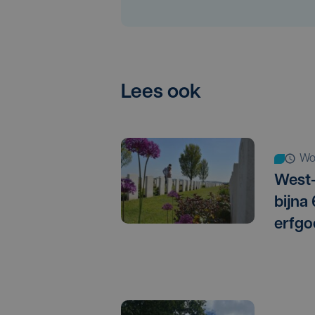
Lees ook
w
West-
bijna
erfgo