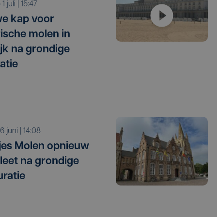
o 1 juli | 15:47
e kap voor
rische molen in
ijk na grondige
atie
 16 juni | 14:08
jes Molen opnieuw
eet na grondige
uratie