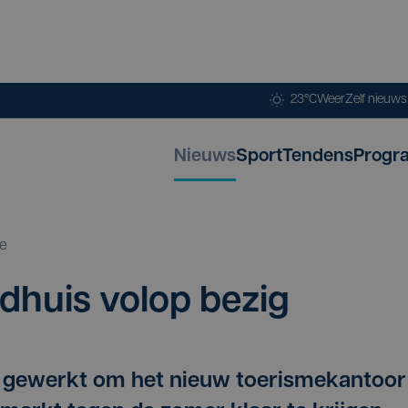
23°C
Weer
Zelf nieuw
Nieuws
Sport
Tendens
Progr
e
ad­huis vol­op bezig
d gewerkt om het nieuw toerismekantoor