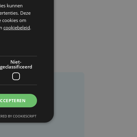
kies kunnen
ertenties. Deze
he cookies om
n
cookiebeleid
.
Niet-
geclassificeerd
ACCEPTEREN
RED BY COOKIESCRIPT