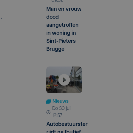
09:32
Man en vrouw
,
dood
aangetroffen
in woning in
Sint-Pieters
Brugge
Nieuws
do 30 juli |
12:57
Autobestuurster
rijdt na foutief