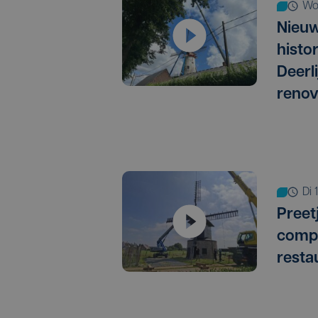
w
Nieuw
histo
Deerl
renov
di
Preet
compl
resta