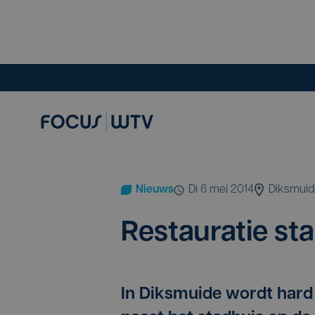
Nieuws
di 6 mei 2014
Diksmuid
Res­tau­ra­tie st
In Diksmuide wordt har