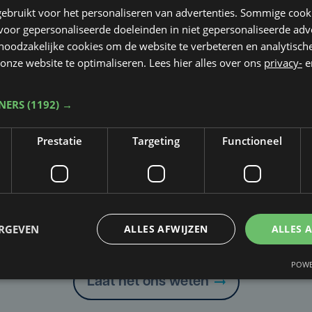
ebruikt voor het personaliseren van advertenties. Sommige coo
oor gepersonaliseerde doeleinden in niet gepersonaliseerde adv
 noodzakelijke cookies om de website te verbeteren en analytisc
onze website te optimaliseren. Lees hier alles over ons
privacy-
e
TNERS
(1192) →
Prestatie
Targeting
Functioneel
Taalfout opgemerkt?
ERGEVEN
ALLES AFWIJZEN
ALLES 
Heb je een taal- of schrijffout opgemerkt in dit artikel?
POWE
Laat het ons weten