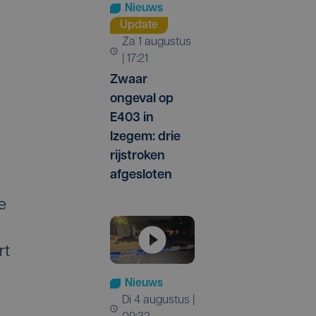
Nieuws
Update
za 1 augustus
| 17:21
Zwaar
ongeval op
E403 in
Izegem: drie
rijstroken
afgesloten
e
rt
Nieuws
di 4 augustus |