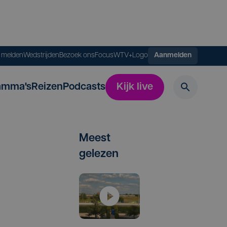
s melden
Wedstrijden
Bezoek ons
FocusWTV+
Logo
Aanmelden
amma's
Reizen
Podcasts
Kijk live
Meest
gelezen