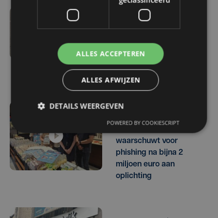
wo 5 augustus | 11:52
Politiezones aan de kust
testen nieuwe drone in
ALLES ACCEPTEREN
strijd tegen
migratieproblematiek
ALLES AFWIJZEN
DETAILS WEERGEVEN
do 2 juli | 14:37
POWERED BY COOKIESCRIPT
Politiezone Arro Ieper
waarschuwt voor
phishing na bijna 2
miljoen euro aan
oplichting