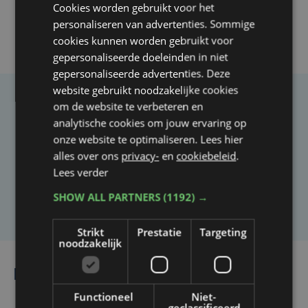
Cookies worden gebruikt voor het
personaliseren van advertenties. Sommige
cookies kunnen worden gebruikt voor
gepersonaliseerde doeleinden in niet
gepersonaliseerde advertenties. Deze
website gebruikt noodzakelijke cookies
om de website te verbeteren en
Taalfout opgemerkt?
analytische cookies om jouw ervaring op
Heb je een taal- of schrijffout opgemerkt in dit
onze website te optimaliseren. Lees hier
artikel?
alles over ons
privacy-
en
cookiebeleid
.
Lees verder
Laat het ons weten
SHOW ALL PARTNERS
(1192) →
Strikt
Prestatie
Targeting
noodzakelijk
Lees ook
Functioneel
Niet-
geclassificeerd