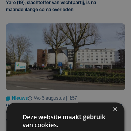
Yaro (19), slachtoffer van vechtpartij, is na
maandenlange coma overleden
Nieuws
wo 5 augustus | 11:57
×
Vier Oostendse gynaecologen versterken dienst in AZ
West, dat ook een nieuwe voltijdse gynaecoloog
Deze website maakt gebruik
verwelkomt
van cookies.