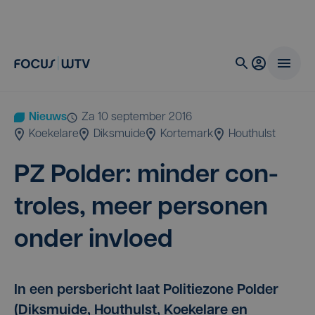
Nieuws
za 10 september 2016
Koekelare
Diksmuide
Kortemark
Houthulst
PZ
Pol­der: min­der con­
tro­les, meer per­so­nen
onder invloed
In een persbericht laat Politiezone Polder
(Diksmuide, Houthulst, Koekelare en