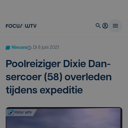
Nieuws
di 8 juni 2021
Pool­rei­zi­ger Dixie Dan­
ser­coer (
58
) over­le­den
tij­dens expeditie