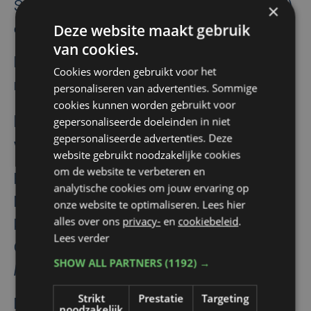
Samen staken ze Antarctica (de Zuidpool)
×
Deze website maakt gebruik
over.
van cookies.
Hij laat een vrouw, Julie, en vier kinderen
Cookies worden gebruikt voor het
na.
personaliseren van advertenties. Sommige
cookies kunnen worden gebruikt voor
gepersonaliseerde doeleinden in niet
Rouwregister in Nieuwpoort: "Dixie
gepersonaliseerde advertenties. Deze
was heel populair"
website gebruikt noodzakelijke cookies
om de website te verbeteren en
Hij is ereburger in zijn geboortestad
analytische cookies om jouw ervaring op
Nieuwpoort. Daar is hij vereeuwigd in een
onze website te optimaliseren. Lees hier
alles over ons
privacy-
en
cookiebeleid
.
kunstwerk van kunstenaar Freddy
Lees verder
Cappon: 'De Poolreiziger'
(Foto: Stad
SHOW ALL PARTNERS
(1192) →
Nieuwpoort)
.
Strikt
Prestatie
Targeting
Dixie Dancercoer woonde maar korte tijd
noodzakelijk