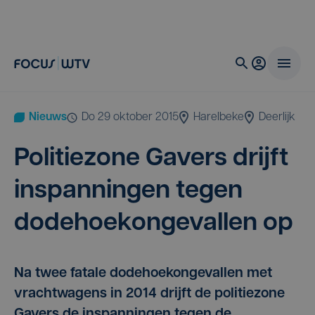
Nieuws
do 29 oktober 2015
Harelbeke
Deerlijk
Poli­tie­zo­ne Gavers drijft
inspan­nin­gen tegen
dode­hoe­kon­geval­len op
Na twee fatale dodehoekongevallen met
vrachtwagens in 2014 drijft de politiezone
Gavers de inspanningen tegen de