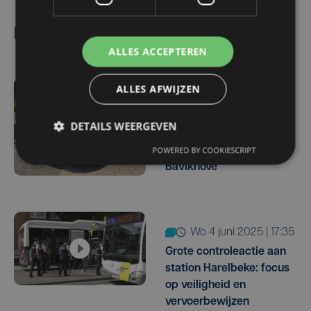
Lees ook
ALLES ACCEPTEREN
ALLES AFWIJZEN
Update
wo 15 oktober | 14:49
DETAILS WEERGEVEN
Politie vat bestuurder na
POWERED BY COOKIESCRIPT
achtervolging in
Bavikhove
wo 4 juni 2025 | 17:35
Grote controleactie aan
station Harelbeke: focus
op veiligheid en
vervoerbewijzen