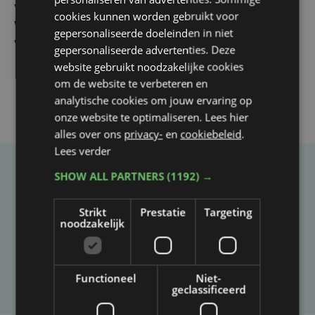
Vier Oostendse gynaecologen versterken dienst in AZ
cookies kunnen worden gebruikt voor
West, dat ook een nieuwe voltijdse gynaecoloog
gepersonaliseerde doeleinden in niet
verwelkomt
gepersonaliseerde advertenties. Deze
website gebruikt noodzakelijke cookies
om de website te verbeteren en
analytische cookies om jouw ervaring op
onze website te optimaliseren. Lees hier
alles over ons
privacy-
en
cookiebeleid
.
Lees verder
SHOW ALL PARTNERS
(1192) →
Taalfout opgemerkt?
Heb je een taal- of schrijffout opgemerkt in dit
Strikt
Prestatie
Targeting
noodzakelijk
artikel?
Laat het ons weten
Functioneel
Niet-
geclassificeerd