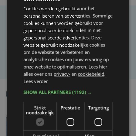
Cookies worden gebruikt voor het
personaliseren van advertenties. Sommige
Taalfout opgemerkt?
cookies kunnen worden gebruikt voor
gepersonaliseerde doeleinden in niet
Heb je een taal- of schrijffout opgemerkt in dit
gepersonaliseerde advertenties. Deze
artikel?
website gebruikt noodzakelijke cookies
om de website te verbeteren en
analytische cookies om jouw ervaring op
Laat het ons weten
onze website te optimaliseren. Lees hier
alles over ons
privacy-
en
cookiebeleid
.
Lees verder
SHOW ALL PARTNERS
(1192) →
Lees ook
Strikt
Prestatie
Targeting
noodzakelijk
do 19 maart | 18:30
Lichaam van vermiste