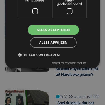
Functioneel
Niet-
vrouw (35) gevonden in
geclassificeerd
het water in de Leie:
'Geen tekenen van
geweld'
ALLES ACCEPTEREN
ALLES AFWIJZEN
DETAILS WEERGEVEN
wo 15 oktober | 15:26
POWERED BY COOKIESCRIPT
Vermist: wie heeft
Michael Huynh Minh (56)
uit Harelbeke gezien?
vr 22 augustus | 16:18
"Snel duidelijk dat het