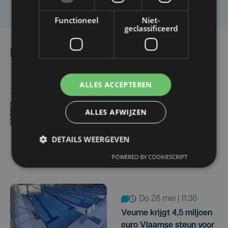
Functioneel
Niet-
geclassificeerd
Lees ook
ALLES ACCEPTEREN
ma 13 juli | 10:58
ALLES AFWIJZEN
Jongetje en vrouw
stellen het weer goed na
DETAILS WEERGEVEN
medische interventies in
Lago Kortrijk
POWERED BY COOKIESCRIPT
do 28 mei | 11:36
Veurne krijgt 4,5 miljoen
euro Vlaamse steun voor