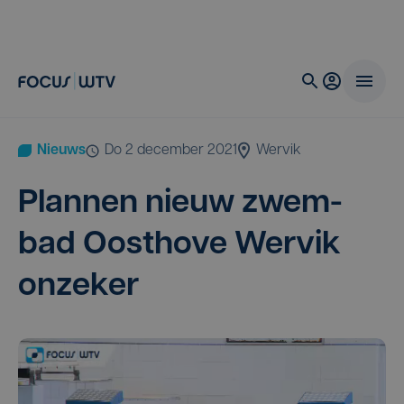
Nieuws
do 2 december 2021
Wervik
Plan­nen nieuw zwem­
bad Oost­ho­ve Wer­vik
onzeker