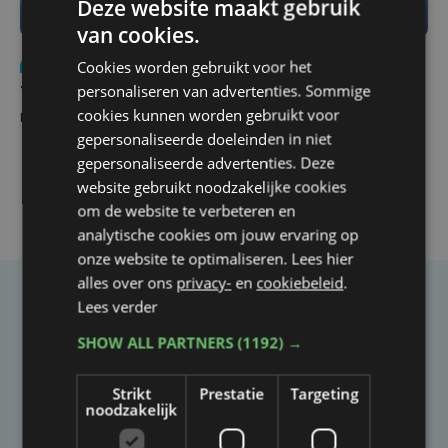
Deze website maakt gebruik
van cookies.
Cookies worden gebruikt voor het
Nieuws
do 6 augustus | 21:30
personaliseren van advertenties. Sommige
Yaro (19), slachtoffer van vechtpartij, is na
cookies kunnen worden gebruikt voor
maandenlange coma overleden
gepersonaliseerde doeleinden in niet
gepersonaliseerde advertenties. Deze
website gebruikt noodzakelijke cookies
om de website te verbeteren en
analytische cookies om jouw ervaring op
onze website te optimaliseren. Lees hier
alles over ons
privacy-
en
cookiebeleid
.
Lees verder
Taalfout opgemerkt?
SHOW ALL PARTNERS
(1192) →
Heb je een taal- of schrijffout opgemerkt in dit
artikel?
Strikt
Prestatie
Targeting
noodzakelijk
Laat het ons weten