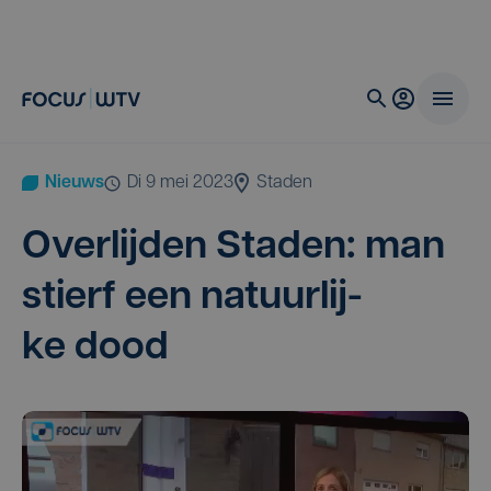
Nieuws
di 9 mei 2023
Staden
Over­lij­den Staden: man
stierf een natuur­lij­
ke dood