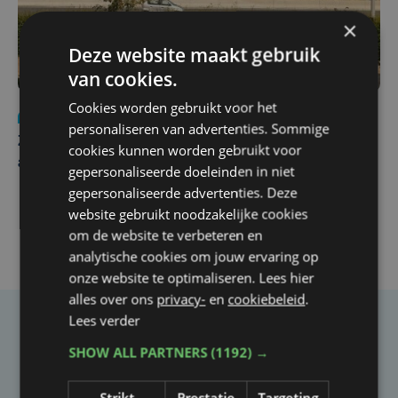
×
Deze website maakt gebruik
van cookies.
Cookies worden gebruikt voor het
Nieuws
Update
za 1 augustus | 17:21
personaliseren van advertenties. Sommige
Zwaar ongeval op E403 in Izegem: drie rijstroken
cookies kunnen worden gebruikt voor
afgesloten
gepersonaliseerde doeleinden in niet
gepersonaliseerde advertenties. Deze
website gebruikt noodzakelijke cookies
om de website te verbeteren en
analytische cookies om jouw ervaring op
onze website te optimaliseren. Lees hier
alles over ons
privacy-
en
cookiebeleid
.
Lees verder
Taalfout opgemerkt?
SHOW ALL PARTNERS
(1192) →
Heb je een taal- of schrijffout opgemerkt in dit
artikel?
Strikt
Prestatie
Targeting