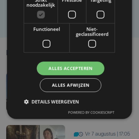
noodzakelijk
Laat het ons weten
Functioneel
Niet-
geclassificeerd
Lees ook
ALLES ACCEPTEREN
vr 7 augustus | 18:33
ALLES AFWIJZEN
Parket in beroep tegen
vrijlating van Roemeense
DETAILS WEERGEVEN
moordverdachte
POWERED BY COOKIESCRIPT
vr 7 augustus | 17:05