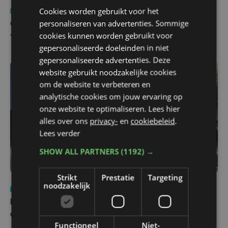
Cookies worden gebruikt voor het
Sport
ma 3 augustus | 17:39
personaliseren van advertenties. Sommige
Champions League leeft in Oostende: lange wachtrij
cookies kunnen worden gebruikt voor
voor tickets Union - Bodø/Glimt
gepersonaliseerde doeleinden in niet
gepersonaliseerde advertenties. Deze
website gebruikt noodzakelijke cookies
om de website te verbeteren en
analytische cookies om jouw ervaring op
onze website te optimaliseren. Lees hier
alles over ons
privacy-
en
cookiebeleid
.
Lees verder
SHOW ALL PARTNERS
(1192) →
Strikt
Prestatie
Targeting
noodzakelijk
Nieuws
za 1 augustus | 22:36
Belgisch Solar Team met West-Vlamingen wint voor
eerst in VS
Functioneel
Niet-