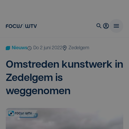
Nieuws
do 2 juni 2022
Zedelgem
Omstre­den kunst­werk in
Zedel­gem is
weggenomen