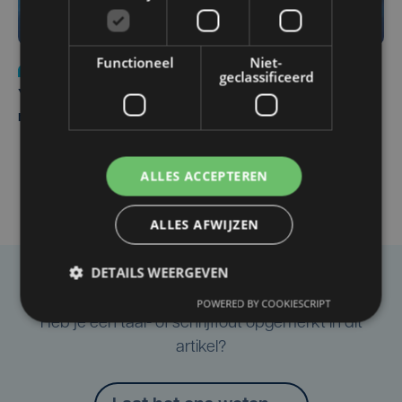
Functioneel
Niet-
Nieuws
do 6 augustus | 21:30
geclassificeerd
Yaro (19), slachtoffer van vechtpartij, is na
maandenlange coma overleden
ALLES ACCEPTEREN
ALLES AFWIJZEN
DETAILS WEERGEVEN
Taalfout opgemerkt?
POWERED BY COOKIESCRIPT
Heb je een taal- of schrijffout opgemerkt in dit
artikel?