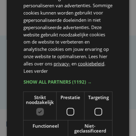
personaliseren van advertenties. Sommige
cookies kunnen worden gebruikt voor
gepersonaliseerde doeleinden in niet
gepersonaliseerde advertenties. Deze
website gebruikt noodzakelijke cookies
om de website te verbeteren en
analytische cookies om jouw ervaring op
Taalfout opgemerkt?
onze website te optimaliseren. Lees hier
Heb je een taal- of schrijffout opgemerkt in dit
alles over ons
privacy-
en
cookiebeleid
.
artikel?
Lees verder
SHOW ALL PARTNERS
(1192) →
Laat het ons weten
Strikt
Prestatie
Targeting
noodzakelijk
Lees ook
Functioneel
Niet-
geclassificeerd