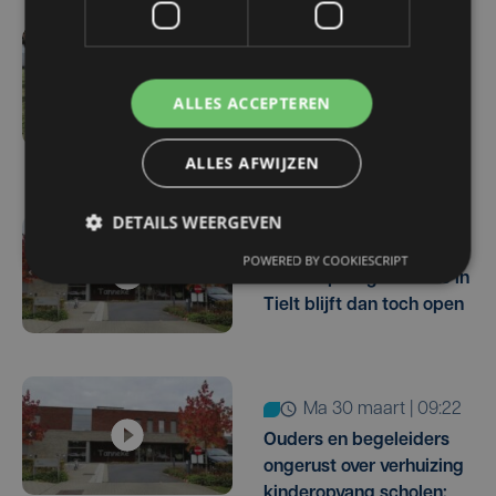
wo 6 mei | 16:32
Geen opvangplek voor
ALLES ACCEPTEREN
heel wat baby's en
peuters
ALLES AFWIJZEN
DETAILS WEERGEVEN
wo 22 april | 10:58
POWERED BY COOKIESCRIPT
Kinderopvang Tanneke in
Tielt blijft dan toch open
ma 30 maart | 09:22
Ouders en begeleiders
ongerust over verhuizing
kinderopvang scholen: