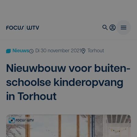
Nieuws
di 30 november 2021
Torhout
Nieuw­bouw voor bui­ten­
school­se kin­der­op­vang
in Torhout