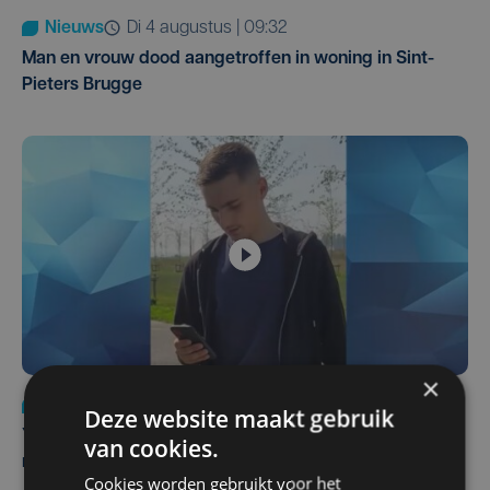
Nieuws
di 4 augustus | 09:32
Man en vrouw dood aangetroffen in woning in Sint-
Pieters Brugge
×
Nieuws
do 6 augustus | 21:30
Deze website maakt gebruik
Yaro (19), slachtoffer van vechtpartij, is na
van cookies.
maandenlange coma overleden
Cookies worden gebruikt voor het