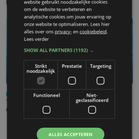
website gebruikt noodzakelijke cookies
Pieters Brugge
om de website te verbeteren en
analytische cookies om jouw ervaring op
onze website te optimaliseren. Lees hier
alles over ons
privacy-
en
cookiebeleid
.
Lees verder
SHOW ALL PARTNERS
(1192) →
Strikt
Prestatie
Targeting
noodzakelijk
Nieuws
do 6 augustus | 21:30
Functioneel
Niet-
geclassificeerd
Yaro (19), slachtoffer van vechtpartij, is na
maandenlange coma overleden
ALLES ACCEPTEREN