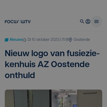
Nieuws
di 10 oktober 2023 | 11:18
Oostende
Nieuw logo van fusie­zie­
ken­huis
AZ
Oos­ten­de
onthuld