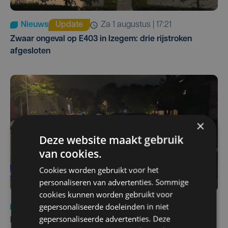
Nieuws
Update
za 1 augustus | 17:21
Zwaar ongeval op E403 in Izegem: drie rijstroken
afgesloten
×
Deze website maakt gebruik
van cookies.
Cookies worden gebruikt voor het
personaliseren van advertenties. Sommige
cookies kunnen worden gebruikt voor
gepersonaliseerde doeleinden in niet
Nieuws
di 4 augustus | 09:32
gepersonaliseerde advertenties. Deze
Man en vrouw dood aangetroffen in woning in Sint-