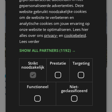
maandenlange coma overleden
gepersonaliseerde advertenties. Deze
website gebruikt noodzakelijke cookies
om de website te verbeteren en
analytische cookies om jouw ervaring op
onze website te optimaliseren. Lees hier
alles over ons
privacy-
en
cookiebeleid
.
Lees verder
SHOW ALL PARTNERS
(1192) →
Strikt
Prestatie
Targeting
noodzakelijk
Nieuws
wo 5 augustus | 11:57
Vier Oostendse gynaecologen versterken dienst in AZ
Functioneel
Niet-
West, dat ook een nieuwe voltijdse gynaecoloog
geclassificeerd
verwelkomt