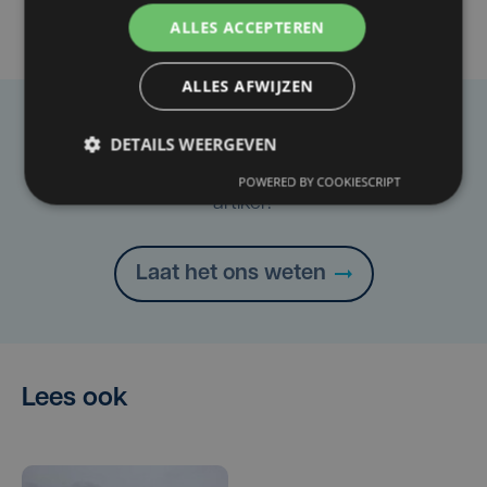
ALLES ACCEPTEREN
ALLES AFWIJZEN
Taalfout opgemerkt?
DETAILS WEERGEVEN
Heb je een taal- of schrijffout opgemerkt in dit
POWERED BY COOKIESCRIPT
artikel?
Laat het ons weten
Lees ook