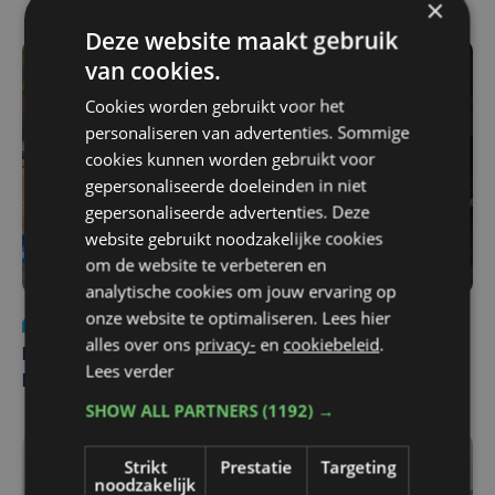
×
Deze website maakt gebruik
van cookies.
Cookies worden gebruikt voor het
personaliseren van advertenties. Sommige
cookies kunnen worden gebruikt voor
gepersonaliseerde doeleinden in niet
gepersonaliseerde advertenties. Deze
website gebruikt noodzakelijke cookies
om de website te verbeteren en
analytische cookies om jouw ervaring op
onze website te optimaliseren. Lees hier
Nieuws
di 4 augustus | 09:32
alles over ons
privacy-
en
cookiebeleid
.
Man en vrouw dood aangetroffen in woning in Sint-
Lees verder
Pieters Brugge
SHOW ALL PARTNERS
(1192) →
Strikt
Prestatie
Targeting
noodzakelijk