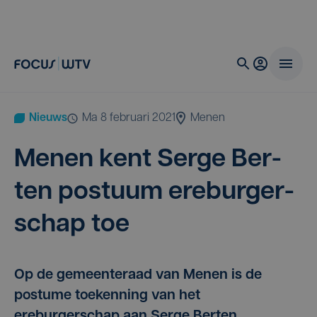
Nieuws
ma 8 februari 2021
Menen
Menen kent Ser­ge Ber­
ten pos­tuum ere­bur­ger­
schap toe
Op de gemeenteraad van Menen is de
postume toekenning van het
ereburgerschap aan Serge Berten