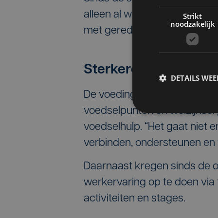
alleen al werden ook 15.000 
Strikt
noodzakelijk
met geredde voeding.
Sterkere sociale imp
DETAILS WE
De voeding komt terecht bij
voedselpunten en welzijnsor
voedselhulp. “Het gaat niet
verbinden, ondersteunen en v
Daarnaast kregen sinds de 
werkervaring op te doen via 
activiteiten en stages.