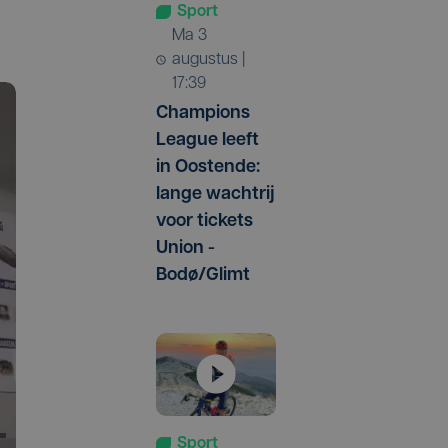
Sport
ma 3
augustus |
17:39
Champions
League leeft
in Oostende:
lange wachtrij
voor tickets
Union -
Bodø/Glimt
Sport