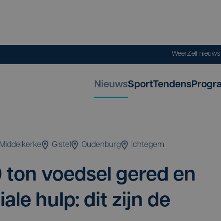
Weer
Zelf nieuw
Nieuws
Sport
Tendens
Progr
Middelkerke
Gistel
Oudenburg
Ichtegem
0
ton voed­sel gered en
a­le hulp: dit zijn de