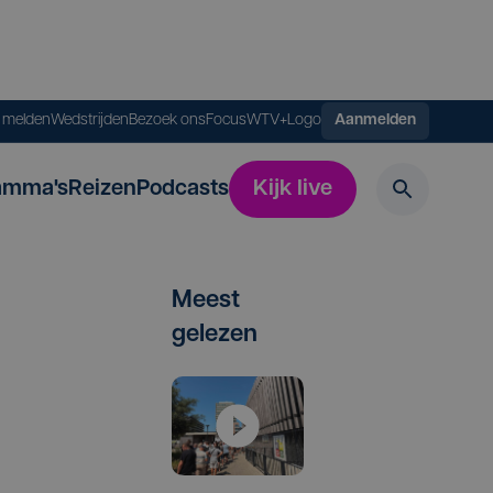
s melden
Wedstrijden
Bezoek ons
FocusWTV+
Logo
Aanmelden
amma's
Reizen
Podcasts
Kijk live
Meest
gelezen