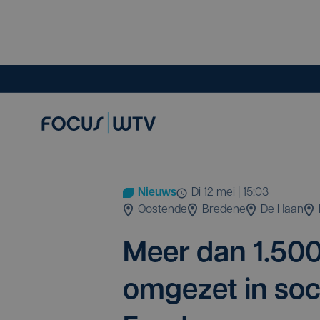
Nieuws
di 12 mei | 15:03
Oostende
Bredene
De Haan
Meer dan
1
.
50
omge­zet in soci­