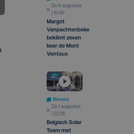
do 6 augustus
| 10:49
Margot
Vanpachtenbeke
beklimt zeven
keer de Mont
e
Ventoux
n
Nieuws
za 1 augustus
| 22:36
Belgisch Solar
Team met