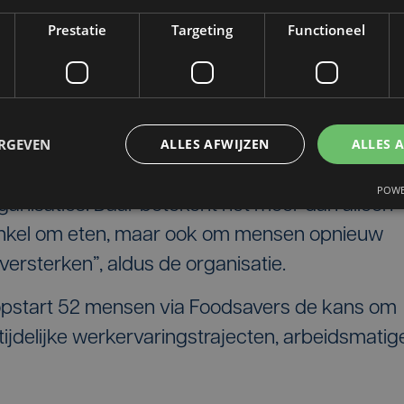
maaltijden en meer dan 6.000 liter soep bereid
Prestatie
Targeting
Functioneel
act
ERGEVEN
ALLES AFWIJZEN
ALLES 
 onder meer sociale kruideniers, OCMW’s,
POWE
ganisaties. Daar betekent het meer dan alleen
 enkel om eten, maar ook om mensen opnieuw
ersterken”, aldus de organisatie.
opstart 52 mensen via Foodsavers de kans om
tijdelijke werkervaringstrajecten, arbeidsmatig