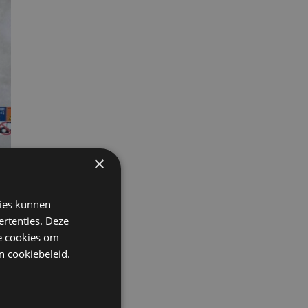
×
kies kunnen
ertenties. Deze
he cookies om
n
cookiebeleid
.