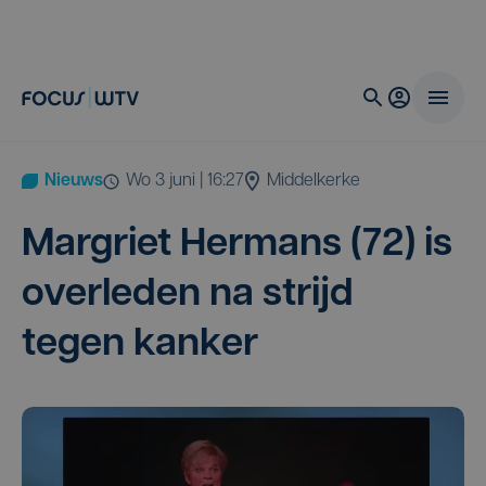
Nieuws
wo 3 juni | 16:27
Middelkerke
Mar­griet Her­mans (
72
) is
over­le­den na strijd
tegen kanker