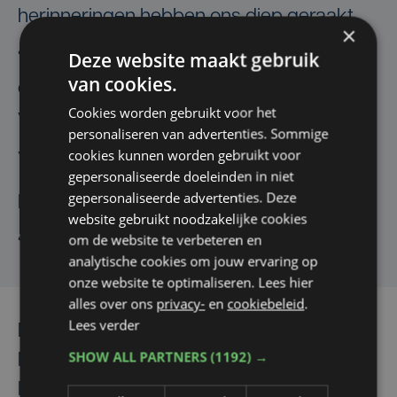
herinneringen hebben ons diep geraakt.
×
Deze website maakt gebruik
“Geen berg is hoog genoeg, geen zee is
van cookies.
diep genoeg. Niets houdt me tegen. Ik kan
Cookies worden gebruikt voor het
vliegen zonder vleugels, over alles heen.”
personaliseren van advertenties. Sommige
cookies kunnen worden gebruikt voor
Vlieg nu maar mama.
gepersonaliseerde doeleinden in niet
gepersonaliseerde advertenties. Deze
Dank je voor alles.
website gebruikt noodzakelijke cookies
om de website te verbeteren en
“Ik sta aan je zij en waak ook over jou.”
analytische cookies om jouw ervaring op
onze website te optimaliseren. Lees hier
alles over ons
privacy-
en
cookiebeleid
.
Lees verder
De publieke uitvaartplechtigheid van
SHOW ALL PARTNERS
(1192) →
Margriet Hermans zal, volgens haar wens,
komende woensdag 10 juni om 11 uur