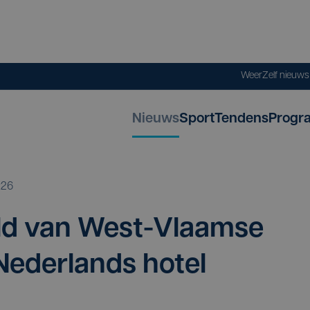
Weer
Zelf nieuw
Nieuws
Sport
Tendens
Progr
:26
ld van West-Vlaam­se
 Neder­lands hotel