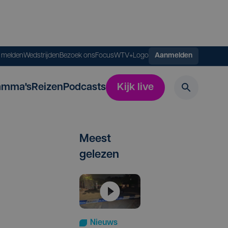
s melden
Wedstrijden
Bezoek ons
FocusWTV+
Logo
Aanmelden
amma's
Reizen
Podcasts
Kijk live
Meest
gelezen
Nieuws