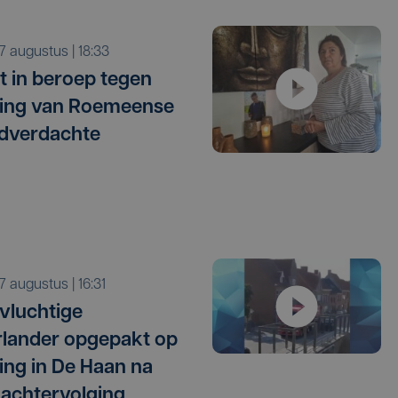
r 7 augustus | 18:33
t in beroep tegen
ating van Roemeense
dverdachte
r 7 augustus | 16:31
vluchtige
lander opgepakt op
ng in De Haan na
 achtervolging