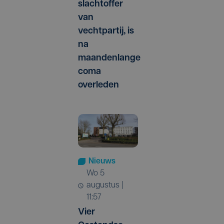
slachtoffer
van
vechtpartij, is
na
maandenlange
coma
overleden
Nieuws
wo 5
augustus |
11:57
Vier