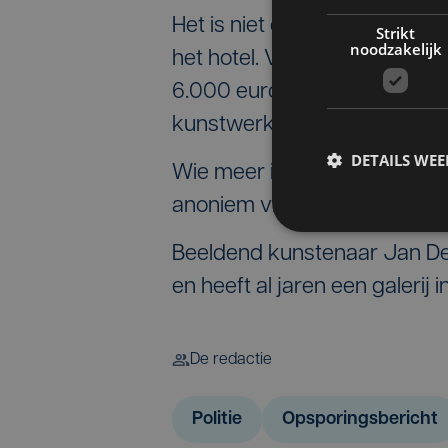
Het is niet de eerste keer d
Strikt
noodzakelijk
het hotel. Vorig jaar ging i
6.000 euro. Volgens de poli
kunstwerken waard zijn.
DETAILS WE
Wie meer informatie heeft ka
anoniem via 0800-7000. O
Beeldend kunstenaar Jan Des
en heeft al jaren een galerij 
De redactie
Politie
Opsporingsbericht