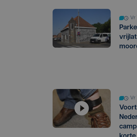
v
Parke
vrijl
moor
v
Voort
Neder
campi
korte