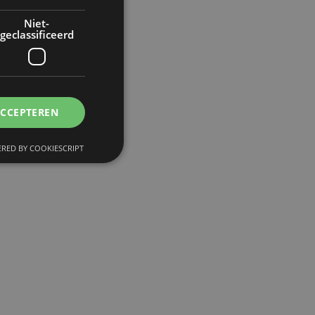
in
Niet-
geclassificeerd
de
ACCEPTEREN
f
RED BY COOKIESCRIPT