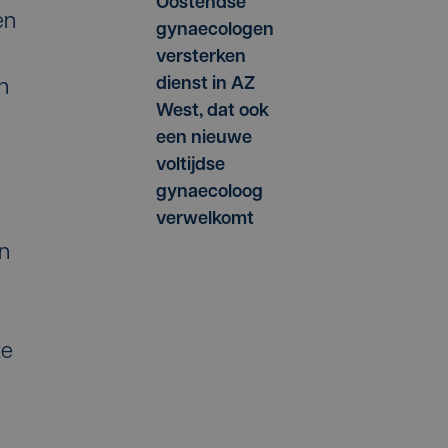
Oostendse
en
gynaecologen
versterken
dienst in AZ
n
West, dat ook
een nieuwe
voltijdse
gynaecoloog
verwelkomt
jn
te