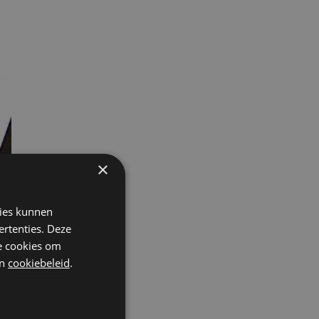
×
kies kunnen
ertenties. Deze
he cookies om
n
cookiebeleid
.