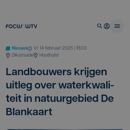
Nieuws
vr 14 februari 2025 | 16:03
Diksmuide
Houthulst
Land­bou­wers krij­gen
uit­leg over water­kwa­li­
teit in natuur­ge­bied De
Blankaart