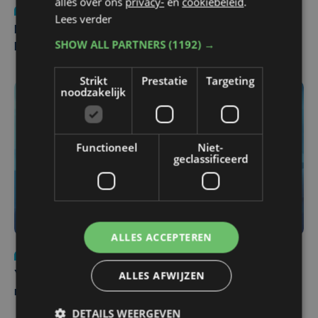
alles over ons
privacy-
en
cookiebeleid
.
Nieuws
di 4 augustus | 09:32
Lees verder
Man en vrouw dood aangetroffen in woning in Sint-
SHOW ALL PARTNERS
(1192) →
Pieters Brugge
Strikt
Prestatie
Targeting
noodzakelijk
Functioneel
Niet-
geclassificeerd
ALLES ACCEPTEREN
Nieuws
do 6 augustus | 21:30
ALLES AFWIJZEN
Yaro (19), slachtoffer van vechtpartij, is na
maandenlange coma overleden
DETAILS WEERGEVEN